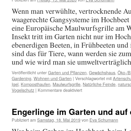
Wenn man verwühlte, vertrocknende Au
waagerechte Gangsysteme im Hochbeet f
eine Europäische Maulwurfsgrille am W
Insekt tritt im Garten nicht nur im Hoc
ebenerdigen Beeten, in Frühbeeten und
sind das für Tiere, wann werden sie zu
und wie wird man sie umweltverträglic
Veröffentlicht unter
Garten und Pflanzen
,
Gewächshaus
,
Öko-/B
Gardening
,
Wohnen und Garten
|
Verschlagwortet mit
Artensch
Igel
,
Komposthaufen
,
Maulwurfsgrille
,
Natürliche Feinde
,
naturs
Vogelschutz
|
Kommentare deaktiviert
Engerlinge im Garten und auf
Publiziert am
Samstag, 18. Mai 2019
von
Eva Schumann