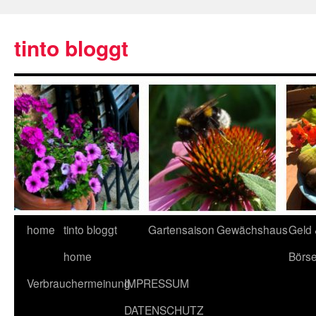
tinto bloggt
home
tinto bloggt
Gartensaison
Gewächshaus
Geld
home
Börs
Verbrauchermeinung
IMPRESSUM
DATENSCHUTZ