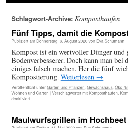
Komposthaufen
Schlagwort-Archive:
Fünf Tipps, damit die Kompost
Publiziert am
Donnerstag, 6. August 2020
von
Eva Schumann
Kompost ist ein wertvoller Dünger und 
Bodenverbesserer. Doch kann man bei 
einiges falsch machen. Her die fünf wic
Kompostierung.
Weiterlesen
→
Veröffentlicht unter
Garten und Pflanzen
,
Gewächshaus
,
Öko-/B
Wohnen und Garten
|
Verschlagwortet mit
Komposthaufen
,
Kom
deaktiviert
Maulwurfsgrillen im Hochbeet
Publiziert am
Freitag, 15. Mai 2020
von
Eva Schumann