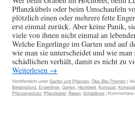
Wer beim Graben im Hochbeet, beim Le
Pflanzkübels oder beim Umschaufeln v
plötzlich einen oder mehrere fette Enger
erst einmal zurück. Aber keine Panik, s
viele von ihnen nicht einmal an lebenden
Welche Engerlinge im Garten und auf d
wie man sie unterscheidet und wie man 
schädlichen verhält, damit es nicht zu v
Weiterlesen
→
Veröffentlicht unter
Garten und Pflanzen
,
Öko-/Bio-Themen
|
Ve
Bekämpfung
,
Engerlinge
,
Garten
,
Hochbeet
,
Kompost
,
Kompost
Pflanzenschutz
,
Pflanzkübel
,
Rasen
,
Schädlinge
|
Kommentare d