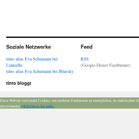
Soziale Netzwerke
Feed
tinto alias Eva Schumann bei
RSS
LinkedIn
(Google-Dienst Feedburner)
tinto alias Eva Schumann bei Bluesky
tinto bloggt
Diese Website verwendet Cookies, um moderne Funktionen zu ermöglichen, zu statistischen Z
einverstanden.
OK
Erfahren Sie mehr.