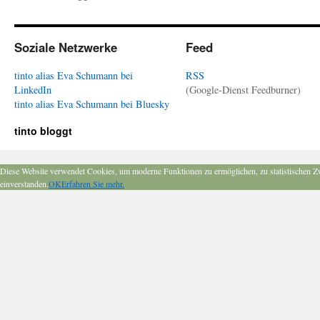
Soziale Netzwerke
Feed
tinto alias Eva Schumann bei
RSS
LinkedIn
(Google-Dienst Feedburner)
tinto alias Eva Schumann bei Bluesky
tinto bloggt
Diese Website verwendet Cookies, um moderne Funktionen zu ermöglichen, zu statistischen Z
einverstanden.
OK
Erfahren Sie mehr.