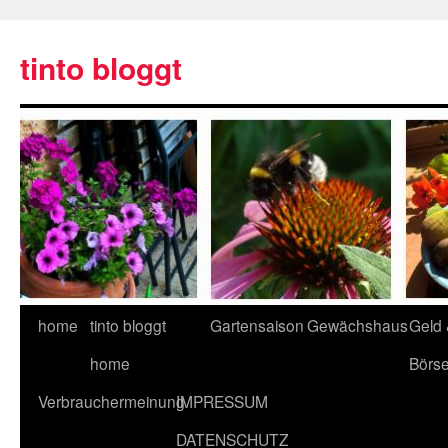
tinto bloggt
home
tinto bloggt
Gartensaison
Gewächshaus
Geld
home
Börs
Verbrauchermeinung
IMPRESSUM
DATENSCHUTZ