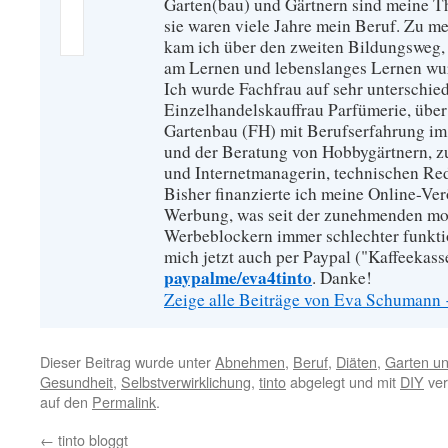
Garten(bau) und Gärtnern sind meine T
sie waren viele Jahre mein Beruf. Zu 
kam ich über den zweiten Bildungsweg, 
am Lernen und lebenslanges Lernen wu
Ich wurde Fachfrau auf sehr unterschied
Einzelhandelskauffrau Parfümerie, über
Gartenbau (FH) mit Berufserfahrung im
und der Beratung von Hobbygärtnern, zur
und Internetmanagerin, technischen Re
Bisher finanzierte ich meine Online-Ve
Werbung, was seit der zunehmenden mo
Werbeblockern immer schlechter funkti
mich jetzt auch per Paypal ("Kaffeekass
paypalme/eva4tinto
. Danke!
Zeige alle Beiträge von Eva Schumann
Dieser Beitrag wurde unter
Abnehmen
,
Beruf
,
Diäten
,
Garten un
Gesundheit
,
Selbstverwirklichung
,
tinto
abgelegt und mit
DIY
ver
auf den
Permalink
.
←
tinto bloggt