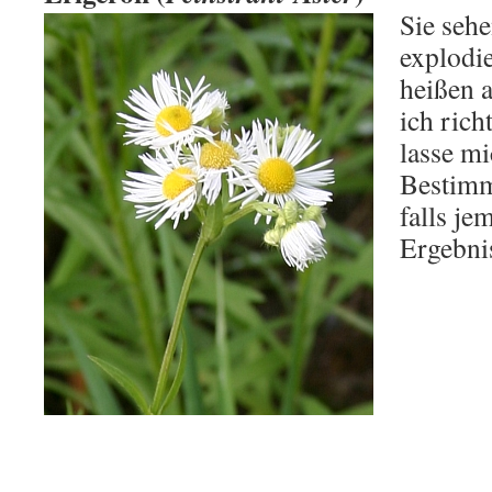
Sie sehe
explodi
heißen a
ich rich
lasse m
Bestimm
falls j
Ergebni