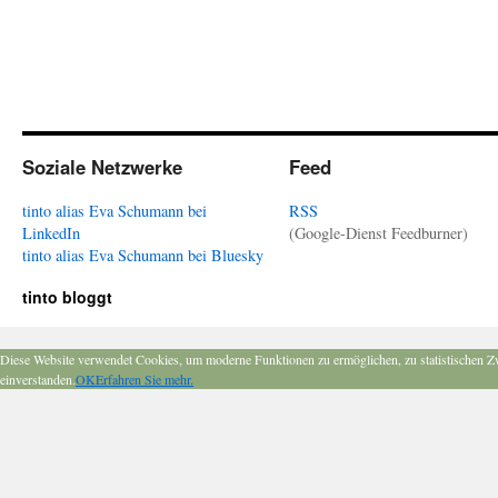
Soziale Netzwerke
Feed
tinto alias Eva Schumann bei
RSS
LinkedIn
(Google-Dienst Feedburner)
tinto alias Eva Schumann bei Bluesky
tinto bloggt
Diese Website verwendet Cookies, um moderne Funktionen zu ermöglichen, zu statistischen Z
einverstanden.
OK
Erfahren Sie mehr.