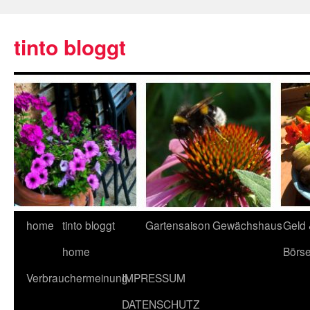
tinto bloggt
home
tinto bloggt
Gartensaison
Gewächshaus
Geld
home
Börs
Verbrauchermeinung
IMPRESSUM
DATENSCHUTZ