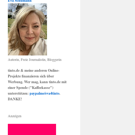
Eva Schumann
Autorin, Freie Journalistin, Bloggerin
tinto.de & meine anderen Online-
Projekte finanzieren sich über
Werbung. Wer mag, kann tinto.de mit
einer Spende ("Kaffeekasse")
unterstützen:
paypalme/eva4tinto
.
DANKE!
Anzeigen