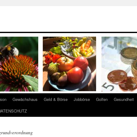
ison
Gewächshaus
Geld & Börse
Jobbörse
Golfen
Gesundheit
DATENSCHUTZ
grundverordnung