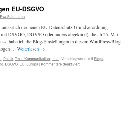
egen EU-DSGVO
Eva Schumann
, anlässlich der neuen EU-Datenschutz-Grundverordnung
 mit DSVGO, DGVSO oder anders abgekürzt), die ab 25. Mai
uss, habe ich die Blog-Einstellungen in diesem WordPress-Blog
gezogen …
Weiterlesen
→
n
,
Politik
,
Texte/Kommunikation
,
tinto
|
Verschlagwortet mit
Blogs
,
ng
,
DSGVO
,
EU
,
Europa
|
Kommentare deaktiviert