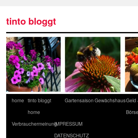
tinto bloggt
home
tinto bloggt
Gartensaison
Gewächshaus
Geld
home
Börs
Verbrauchermeinung
IMPRESSUM
DATENSCHUTZ