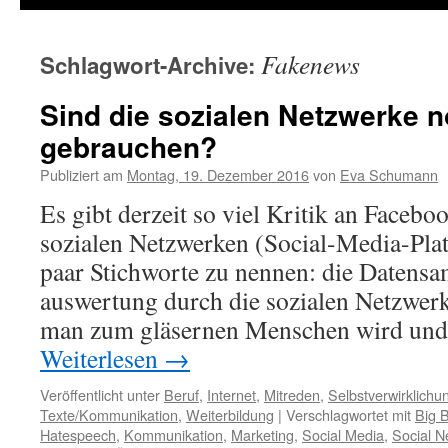
Fakenews
Schlagwort-Archive:
Sind die sozialen Netzwerke 
gebrauchen?
Publiziert am
Montag, 19. Dezember 2016
von
Eva Schumann
Es gibt derzeit so viel Kritik an Faceb
sozialen Netzwerken (Social-Media-Pla
paar Stichworte zu nennen: die Datensa
auswertung durch die sozialen Netzwer
man zum gläsernen Menschen wird und
Weiterlesen
→
Veröffentlicht unter
Beruf
,
Internet
,
Mitreden
,
Selbstverwirklichu
Texte/Kommunikation
,
Weiterbildung
|
Verschlagwortet mit
Big B
Hatespeech
,
Kommunikation
,
Marketing
,
Social Media
,
Social N