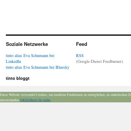
Soziale Netzwerke
Feed
tinto alias Eva Schumann bei
RSS
LinkedIn
(Google-Dienst Feedburner)
tinto alias Eva Schumann bei Bluesky
tinto bloggt
Diese Website verwendet Cookies, um moderne Funktionen zu ermöglichen, zu statistischen Z
einverstanden.
OK
Erfahren Sie mehr.