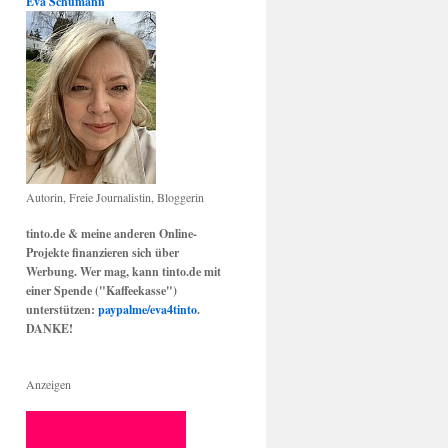
Eva Schumann
Autorin, Freie Journalistin, Bloggerin
tinto.de & meine anderen Online-
Projekte finanzieren sich über
Werbung. Wer mag, kann tinto.de mit
einer Spende ("Kaffeekasse")
unterstützen:
paypalme/eva4tinto
.
DANKE!
Anzeigen