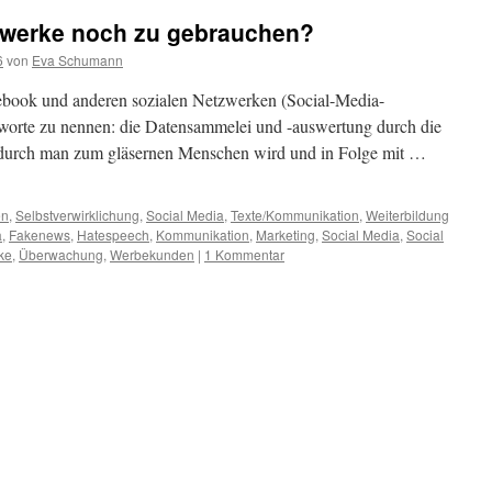
tzwerke noch zu gebrauchen?
6
von
Eva Schumann
Facebook und anderen sozialen Netzwerken (Social-Media-
hworte zu nennen: die Datensammelei und -auswertung durch die
odurch man zum gläsernen Menschen wird und in Folge mit …
en
,
Selbstverwirklichung
,
Social Media
,
Texte/Kommunikation
,
Weiterbildung
a
,
Fakenews
,
Hatespeech
,
Kommunikation
,
Marketing
,
Social Media
,
Social
ke
,
Überwachung
,
Werbekunden
|
1 Kommentar