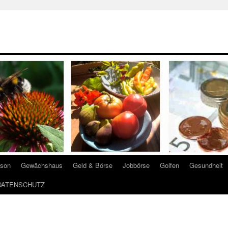
ison
Gewächshaus
Geld & Börse
Jobbörse
Golfen
Gesundheit
DATENSCHUTZ