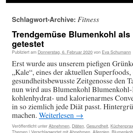
Fitness
Schlagwort-Archive:
Trendgemüse Blumenkohl als
getestet
Publiziert am
Donnerstag, 6. Februar 2020
von
Eva Schumann
Erst wurde aus unserem piefigen Grün
„Kale“, eines der aktuellen Superfoods,
gesundheitsbewusste Zeitgenosse den Ta
nun wird aus Blumenkohl Blumenkohl-Re
kohlenhydrat- und kalorienarmes Conve
in so ziemlich jede Diät passt. Hintergrü
machen.
Weiterlesen
→
Veröffentlicht unter
Abnehmen
,
Diäten
,
Gesundheit
,
Küchenprax
Themen
|
Verschlagwortet mit
Abnehmen
,
Allergien
,
Blumenkoh