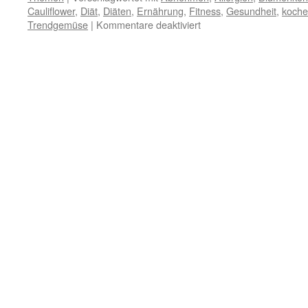
Cauliflower
,
Diät
,
Diäten
,
Ernährung
,
Fitness
,
Gesundheit
,
koch
Trendgemüse
|
Kommentare deaktiviert