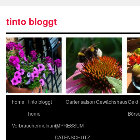
tinto bloggt
home
tinto bloggt
Gartensaison
Gewächshaus
Geld
home
Börs
Verbrauchermeinung
IMPRESSUM
DATENSCHUTZ