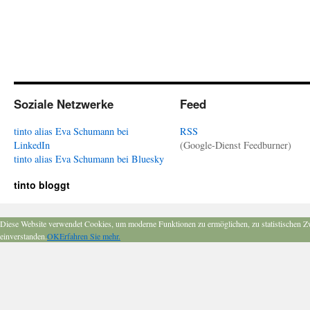
Soziale Netzwerke
Feed
tinto alias Eva Schumann bei
RSS
LinkedIn
(Google-Dienst Feedburner)
tinto alias Eva Schumann bei Bluesky
tinto bloggt
Diese Website verwendet Cookies, um moderne Funktionen zu ermöglichen, zu statistischen Z
einverstanden.
OK
Erfahren Sie mehr.