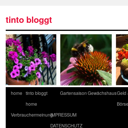
tinto bloggt
home
tinto bloggt
Gartensaison
Gewächshaus
Geld
home
Börs
Verbrauchermeinung
IMPRESSUM
DATENSCHUTZ