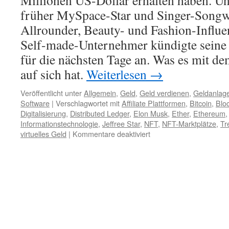
Millionen US-Dollar erhalten haben. Und
früher MySpace-Star und Singer-Songwri
Allrounder, Beauty- und Fashion-Influe
Self-made-Unternehmer kündigte seine 
für die nächsten Tage an. Was es mit 
auf sich hat.
Weiterlesen
→
Veröffentlicht unter
Allgemein
,
Geld
,
Geld verdienen
,
Geldanlag
Software
|
Verschlagwortet mit
Affiliate Plattformen
,
Bitcoin
,
Blo
Digitalisierung
,
Distributed Ledger
,
Elon Musk
,
Ether
,
Ethereum
Informationstechnologie
,
Jeffree Star
,
NFT
,
NFT-Marktplätze
,
Tr
virtuelles Geld
|
Kommentare deaktiviert