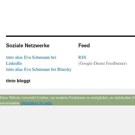
Soziale Netzwerke
Feed
tinto alias Eva Schumann bei
RSS
LinkedIn
(Google-Dienst Feedburner)
tinto alias Eva Schumann bei Bluesky
tinto bloggt
Diese Website verwendet Cookies, um moderne Funktionen zu ermöglichen, zu statistischen Z
einverstanden.
OK
Erfahren Sie mehr.