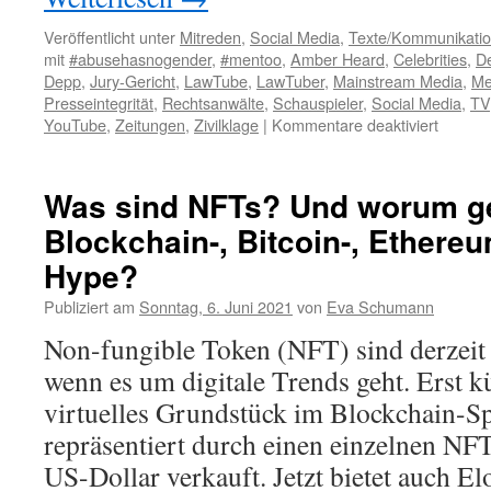
Veröffentlicht unter
Mitreden
,
Social Media
,
Texte/Kommunikati
mit
#abusehasnogender
,
#mentoo
,
Amber Heard
,
Celebrities
,
D
Depp
,
Jury-Gericht
,
LawTube
,
LawTuber
,
Mainstream Media
,
Me
Presseintegrität
,
Rechtsanwälte
,
Schauspieler
,
Social Media
,
TV
YouTube
,
Zeitungen
,
Zivilklage
|
Kommentare deaktiviert
Was sind NFTs? Und worum ge
Blockchain-, Bitcoin-, Ethere
Hype?
Publiziert am
Sonntag, 6. Juni 2021
von
Eva Schumann
Non-fungible Token (NFT) sind derzeit
wenn es um digitale Trends geht. Erst k
virtuelles Grundstück im Blockchain-Spi
repräsentiert durch einen einzelnen NFT
US-Dollar verkauft. Jetzt bietet auch El