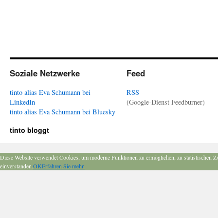
Soziale Netzwerke
Feed
tinto alias Eva Schumann bei
RSS
LinkedIn
(Google-Dienst Feedburner)
tinto alias Eva Schumann bei Bluesky
tinto bloggt
Diese Website verwendet Cookies, um moderne Funktionen zu ermöglichen, zu statistischen Z
einverstanden.
OK
Erfahren Sie mehr.