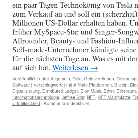
ein paar Tagen Technokönig von Tesla n
zum Verkauf an und soll ein (scherzhaf
Millionen US-Dollar erhalten haben. Und
früher MySpace-Star und Singer-Songwri
Allrounder, Beauty- und Fashion-Influe
Self-made-Unternehmer kündigte seine 
für die nächsten Tage an. Was es mit 
auf sich hat.
Weiterlesen
→
Veröffentlicht unter
Allgemein
,
Geld
,
Geld verdienen
,
Geldanlag
Software
|
Verschlagwortet mit
Affiliate Plattformen
,
Bitcoin
,
Blo
Digitalisierung
,
Distributed Ledger
,
Elon Musk
,
Ether
,
Ethereum
Informationstechnologie
,
Jeffree Star
,
NFT
,
NFT-Marktplätze
,
Tr
virtuelles Geld
|
Kommentare deaktiviert