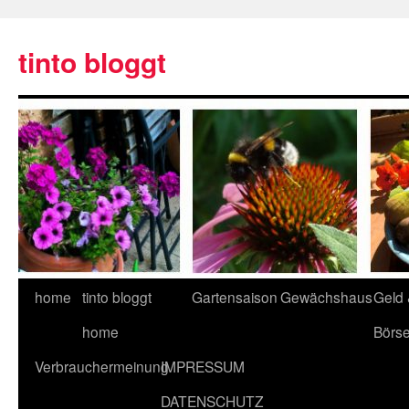
tinto bloggt
home
tinto bloggt
Gartensaison
Gewächshaus
Geld
home
Börs
Verbrauchermeinung
IMPRESSUM
DATENSCHUTZ