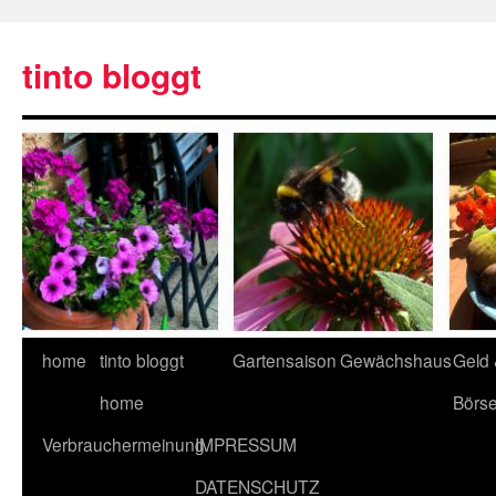
tinto bloggt
home
tinto bloggt
Gartensaison
Gewächshaus
Geld
home
Börs
Verbrauchermeinung
IMPRESSUM
DATENSCHUTZ