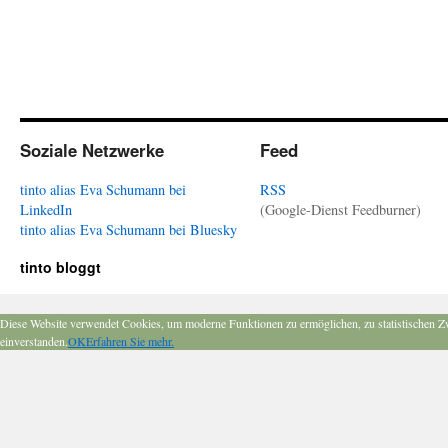
Soziale Netzwerke
Feed
tinto alias Eva Schumann bei
RSS
LinkedIn
(Google-Dienst Feedburner)
tinto alias Eva Schumann bei Bluesky
tinto bloggt
Diese Website verwendet Cookies, um moderne Funktionen zu ermöglichen, zu statistischen Z
einverstanden.
OK
Erfahren Sie mehr.