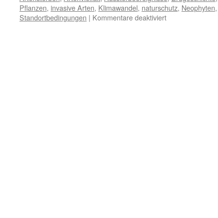
Pflanzen
,
invasive Arten
,
Klimawandel
,
naturschutz
,
Neophyten
Standortbedingungen
|
Kommentare deaktiviert