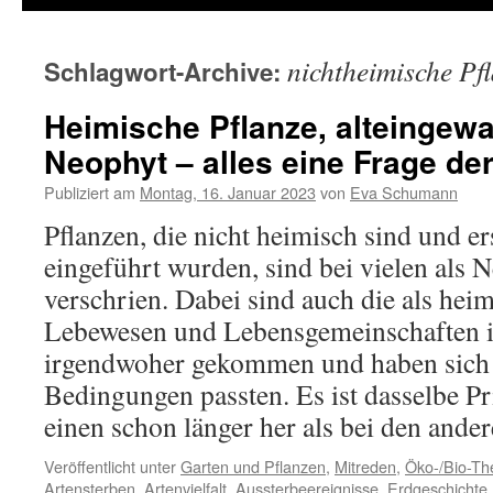
nichtheimische Pf
Schlagwort-Archive:
Heimische Pflanze, alteingew
Neophyt – alles eine Frage der
Publiziert am
Montag, 16. Januar 2023
von
Eva Schumann
Pflanzen, die nicht heimisch sind und e
eingeführt wurden, sind bei vielen als
verschrien. Dabei sind auch die als hei
Lebewesen und Lebensgemeinschaften 
irgendwoher gekommen und haben sich a
Bedingungen passten. Es ist dasselbe Pr
einen schon länger her als bei den ande
Veröffentlicht unter
Garten und Pflanzen
,
Mitreden
,
Öko-/Bio-T
Artensterben
,
Artenvielfalt
,
Aussterbeereignisse
,
Erdgeschichte