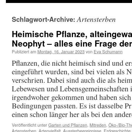
Artensterben
Schlagwort-Archive:
Heimische Pflanze, alteingew
Neophyt – alles eine Frage der
Publiziert am
Montag, 16. Januar 2023
von
Eva Schumann
Pflanzen, die nicht heimisch sind und e
eingeführt wurden, sind bei vielen als
verschrien. Dabei sind auch die als hei
Lebewesen und Lebensgemeinschaften 
irgendwoher gekommen und haben sich a
Bedingungen passten. Es ist dasselbe Pr
einen schon länger her als bei den ande
Veröffentlicht unter
Garten und Pflanzen
,
Mitreden
,
Öko-/Bio-T
Artensterben
,
Artenvielfalt
,
Aussterbeereignisse
,
Erdgeschichte