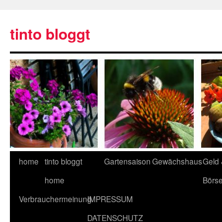
tinto bloggt
home
tinto bloggt
Gartensaison
Gewächshaus
Geld
home
Börs
Verbrauchermeinung
IMPRESSUM
DATENSCHUTZ