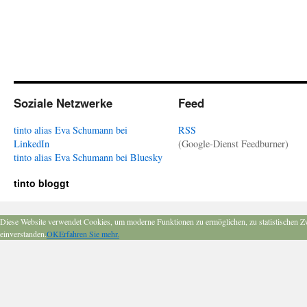
Soziale Netzwerke
Feed
tinto alias Eva Schumann bei
RSS
LinkedIn
(Google-Dienst Feedburner)
tinto alias Eva Schumann bei Bluesky
tinto bloggt
Diese Website verwendet Cookies, um moderne Funktionen zu ermöglichen, zu statistischen Z
einverstanden.
OK
Erfahren Sie mehr.