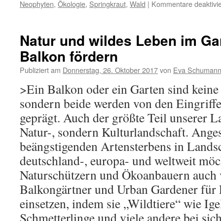
Neophyten
,
Ökologie
,
Springkraut
,
Wald
|
Kommentare deaktivie
Natur und wildes Leben im Ga
Balkon fördern
Publiziert am
Donnerstag, 26. Oktober 2017
von
Eva Schuman
>Ein Balkon oder ein Garten sind keine
sondern beide werden von den Eingriffe
geprägt. Auch der größte Teil unserer La
Natur-, sondern Kulturlandschaft. Anges
beängstigenden Artensterbens in Lands
deutschland-, europa- und weltweit möc
Naturschützern und Ökoanbauern auch v
Balkongärtner und Urban Gardener für 
einsetzen, indem sie „Wildtiere“ wie Ige
Schmetterlinge und viele andere bei si