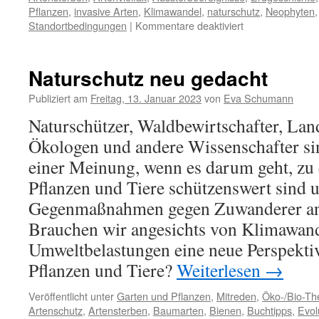
Pflanzen
,
invasive Arten
,
Klimawandel
,
naturschutz
,
Neophyten
Standortbedingungen
|
Kommentare deaktiviert
Naturschutz neu gedacht
Publiziert am
Freitag, 13. Januar 2023
von
Eva Schumann
Naturschützer, Waldbewirtschafter, Lan
Ökologen und andere Wissenschafter si
einer Meinung, wenn es darum geht, zu 
Pflanzen und Tiere schützenswert sind 
Gegenmaßnahmen gegen Zuwanderer ang
Brauchen wir angesichts von Klimawan
Umweltbelastungen eine neue Perspekti
Pflanzen und Tiere?
Weiterlesen
→
Veröffentlicht unter
Garten und Pflanzen
,
Mitreden
,
Öko-/Bio-T
Artenschutz
,
Artensterben
,
Baumarten
,
Bienen
,
Buchtipps
,
Evol