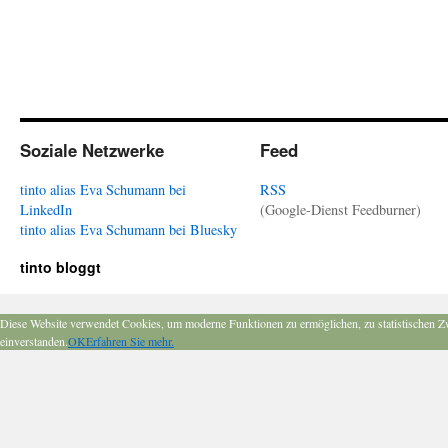
Soziale Netzwerke
Feed
tinto alias Eva Schumann bei
RSS
LinkedIn
(Google-Dienst Feedburner)
tinto alias Eva Schumann bei Bluesky
tinto bloggt
Diese Website verwendet Cookies, um moderne Funktionen zu ermöglichen, zu statistischen Z
einverstanden.
OK
Erfahren Sie mehr.