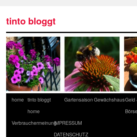
tinto bloggt
home
tinto bloggt
Gartensaison
Gewächshaus
Geld
home
Börs
Verbrauchermeinung
IMPRESSUM
DATENSCHUTZ