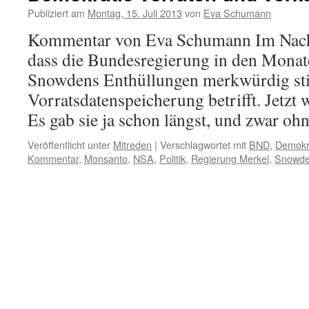
Publiziert am
Montag, 15. Juli 2013
von
Eva Schumann
Kommentar von Eva Schumann Im Nachh
dass die Bundesregierung in den Mona
Snowdens Enthüllungen merkwürdig sti
Vorratsdatenspeicherung betrifft. Jetzt
Es gab sie ja schon längst, und zwar o
Veröffentlicht unter
Mitreden
|
Verschlagwortet mit
BND
,
Demokr
Kommentar
,
Monsanto
,
NSA
,
Politik
,
Regierung Merkel
,
Snowd