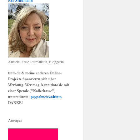
Eva Schumann
Autorin, Freie Journalistin, Bloggerin
tinto.de & meine anderen Online-
Projekte finanzieren sich über
Werbung. Wer mag, kann tinto.de mit
einer Spende ("Kaffeekasse")
unterstützen:
paypalme/eva4tinto
.
DANKE!
Anzeigen