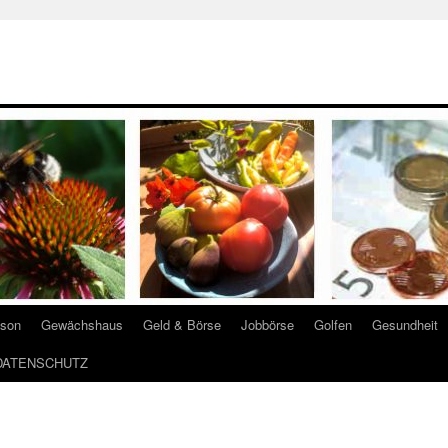
ison
Gewächshaus
Geld & Börse
Jobbörse
Golfen
Gesundheit
DATENSCHUTZ