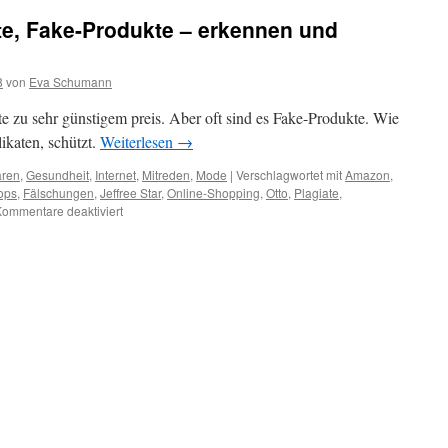
te, Fake-Produkte – erkennen und
8
von
Eva Schumann
te zu sehr günstigem preis. Aber oft sind es Fake-Produkte. Wie
ikaten, schützt.
Weiterlesen
→
aren
,
Gesundheit
,
Internet
,
Mitreden
,
Mode
|
Verschlagwortet mit
Amazon
,
ops
,
Fälschungen
,
Jeffree Star
,
Online-Shopping
,
Otto
,
Plagiate
,
ommentare deaktiviert