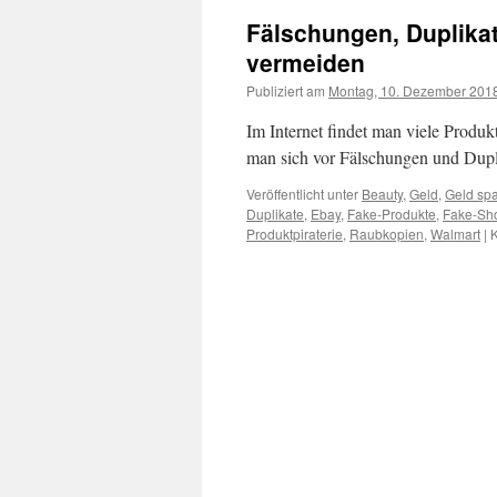
Fälschungen, Duplika
vermeiden
Publiziert am
Montag, 10. Dezember 201
Im Internet findet man viele Produk
man sich vor Fälschungen und Dupl
Veröffentlicht unter
Beauty
,
Geld
,
Geld sp
Duplikate
,
Ebay
,
Fake-Produkte
,
Fake-Sh
Produktpiraterie
,
Raubkopien
,
Walmart
|
K