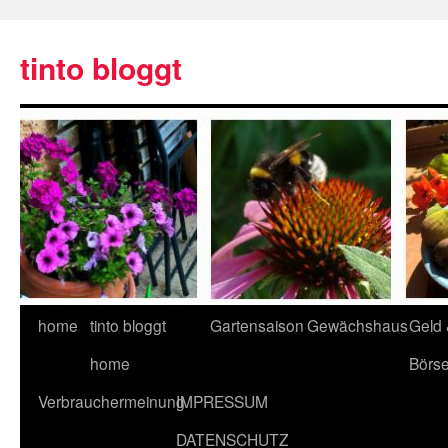
tinto bloggt
home
tinto bloggt
Gartensaison
Gewächshaus
Geld
home
Börs
Verbrauchermeinung
IMPRESSUM
DATENSCHUTZ