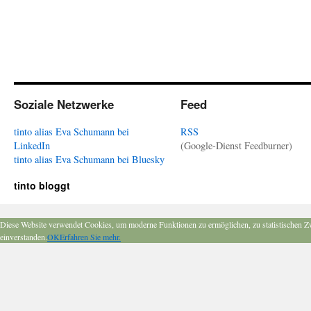
Soziale Netzwerke
Feed
tinto alias Eva Schumann bei
RSS
LinkedIn
(Google-Dienst Feedburner)
tinto alias Eva Schumann bei Bluesky
tinto bloggt
Diese Website verwendet Cookies, um moderne Funktionen zu ermöglichen, zu statistischen Z
einverstanden.
OK
Erfahren Sie mehr.