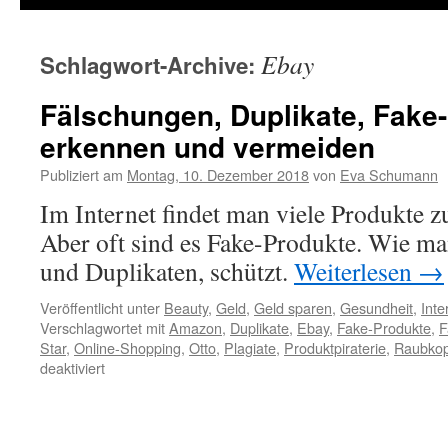
Ebay
Schlagwort-Archive:
Fälschungen, Duplikate, Fake
erkennen und vermeiden
Publiziert am
Montag, 10. Dezember 2018
von
Eva Schumann
Im Internet findet man viele Produkte z
Aber oft sind es Fake-Produkte. Wie ma
und Duplikaten, schützt.
Weiterlesen
→
Veröffentlicht unter
Beauty
,
Geld
,
Geld sparen
,
Gesundheit
,
Inte
Verschlagwortet mit
Amazon
,
Duplikate
,
Ebay
,
Fake-Produkte
,
F
Star
,
Online-Shopping
,
Otto
,
Plagiate
,
Produktpiraterie
,
Raubkop
deaktiviert