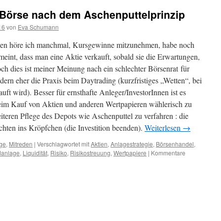
 Börse nach dem Aschenputtelprinzip
16
von
Eva Schumann
en höre ich manchmal, Kursgewinne mitzunehmen, habe noch
eint, dass man eine Aktie verkauft, sobald sie die Erwartungen,
och dies ist meiner Meinung nach ein schlechter Börsenrat für
ndern eher die Praxis beim Daytrading (kurzfristiges „Wetten“, bei
ft wird). Besser für ernsthafte Anleger/InvestorInnen ist es
beim Kauf von Aktien und anderen Wertpapieren wählerisch zu
eiteren Pflege des Depots wie Aschenputtel zu verfahren : die
chten ins Kröpfchen (die Investition beenden).
Weiterlesen
→
ge
,
Mitreden
|
Verschlagwortet mit
Aktien
,
Anlagestrategie
,
Börsenhandel
,
danlage
,
Liquidität
,
Risiko
,
Risikostreuung
,
Wertpapiere
|
Kommentare