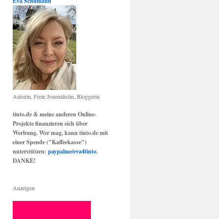
Eva Schumann
Autorin, Freie Journalistin, Bloggerin
tinto.de & meine anderen Online-
Projekte finanzieren sich über
Werbung. Wer mag, kann tinto.de mit
einer Spende ("Kaffeekasse")
unterstützen:
paypalme/eva4tinto
.
DANKE!
Anzeigen