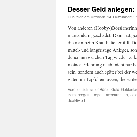
Besser Geld anlegen:
Publiziert am
Mittwoch, 14. Dezember 20
Von anderen (Hobby-)BörsianerInn
niemandem geschadet. Damit ist gem
die man beim Kauf hatte, erfüllt. D
mittel- und langfristige Anleger, so
denen am gleichen Tag wieder verkau
meiner Erfahrung nach, nicht nur 
sein, sondern auch später bei der w
guten im Töpfchen lassen, die schle
Veröffentlicht unter
Börse
,
Geld
,
Geldanla
Börsenregeln
,
Depot
,
Diversifikation
,
Gel
deaktiviert