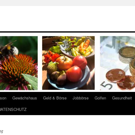
ison
Gewächshaus
Geld & Börse
Jobbörse
Golfen
Gesundheit
DATENSCHUTZ
ng