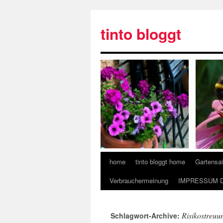
tinto bloggt
home
tinto bloggt home
Gartensa
Verbrauchermeinung
IMPRESSUM 
Risikostreuu
Schlagwort-Archive: