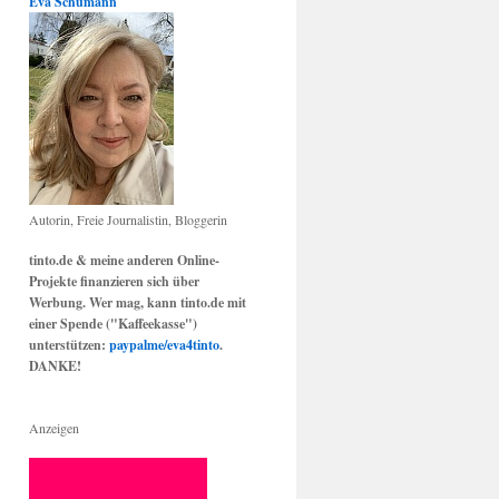
Eva Schumann
Autorin, Freie Journalistin, Bloggerin
tinto.de & meine anderen Online-
Projekte finanzieren sich über
Werbung. Wer mag, kann tinto.de mit
einer Spende ("Kaffeekasse")
unterstützen:
paypalme/eva4tinto
.
DANKE!
Anzeigen