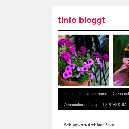
tinto bloggt
home
tinto bloggt home
Gartensa
Verbrauchermeinung
IMPRESSUM 
Säen
Schlagwort-Archive: