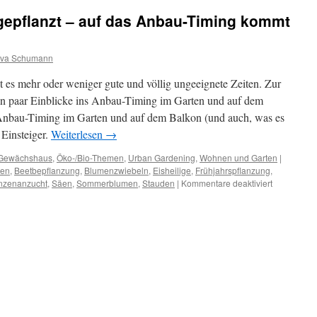
gepflanzt – auf das Anbau-Timing kommt
va Schumann
 es mehr oder weniger gute und völlig ungeeignete Zeiten. Zur
ein paar Einblicke ins Anbau-Timing im Garten und auf dem
s Anbau-Timing im Garten und auf dem Balkon (und auch, was es
 Einsteiger.
Weiterlesen
→
Gewächshaus
,
Öko-/Bio-Themen
,
Urban Gardening
,
Wohnen und Garten
|
äen
,
Beetbepflanzung
,
Blumenzwiebeln
,
Eisheilige
,
Frühjahrspflanzung
,
anzenanzucht
,
Säen
,
Sommerblumen
,
Stauden
|
Kommentare deaktiviert