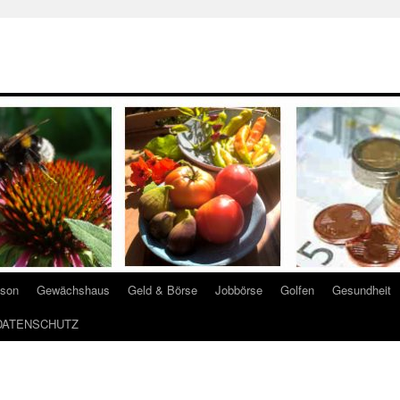
ison
Gewächshaus
Geld & Börse
Jobbörse
Golfen
Gesundheit
DATENSCHUTZ