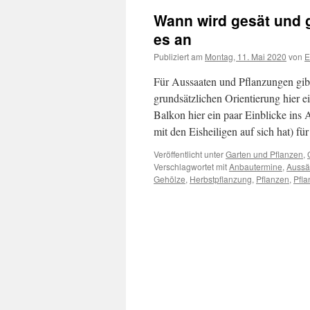
Wann wird gesät und 
es an
Publiziert am
Montag, 11. Mai 2020
von
E
Für Aussaaten und Pflanzungen gibt
grundsätzlichen Orientierung hier 
Balkon hier ein paar Einblicke in
mit den Eisheiligen auf sich hat) für
Veröffentlicht unter
Garten und Pflanzen
,
Verschlagwortet mit
Anbautermine
,
Auss
Gehölze
,
Herbstpflanzung
,
Pflanzen
,
Pfl