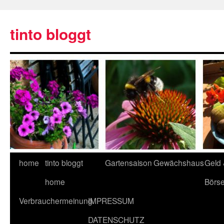
tinto bloggt
home
tinto bloggt
Gartensaison
Gewächshaus
Geld
home
Börs
Verbrauchermeinung
IMPRESSUM
DATENSCHUTZ