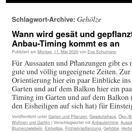
Gehölze
Schlagwort-Archive:
Wann wird gesät und gepflanzt
Anbau-Timing kommt es an
Publiziert am
Montag, 11. Mai 2020
von
Eva Schumann
Für Aussaaten und Pflanzungen gibt es
gute und völlig ungeeignete Zeiten. Zur
Orientierung hier ein paar Einblicke i
Garten und auf dem Balkon hier ein paa
Timing im Garten und auf dem Balkon (
den Eisheiligen auf sich hat) für Einstei
Veröffentlicht unter
Garten und Pflanzen
,
Gewächshaus
,
Öko-/B
Wohnen und Garten
|
Verschlagwortet mit
Anbautermine
,
Auss
Blumenzwiebeln
,
Eisheilige
,
Frühjahrspflanzung
,
Gehölze
,
Herbs