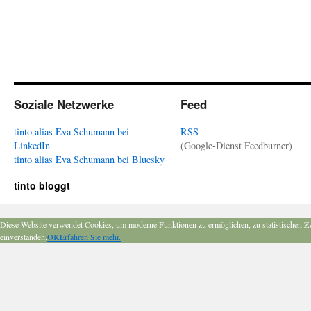
Soziale Netzwerke
Feed
tinto alias Eva Schumann bei
RSS
LinkedIn
(Google-Dienst Feedburner)
tinto alias Eva Schumann bei Bluesky
tinto bloggt
Diese Website verwendet Cookies, um moderne Funktionen zu ermöglichen, zu statistischen Z
einverstanden.
OK
Erfahren Sie mehr.