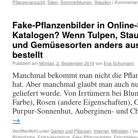
Pflanzenanzucht
,
Säen
,
Sommerblumen
,
Stauden
|
Kommentare 
Fake-Pflanzenbilder in Onlin
Katalogen? Wenn Tulpen, Sta
und Gemüsesorten anders au
bestellt
Publiziert am
Montag, 2. September 2019
von
Eva Schumann
Manchmal bekommt man nicht die Pflanz
hat. Aber manchmal glaubt man auch nur
geliefert wurde. Von Irrtümern bei Blu
Farbe), Rosen (andere Eigenschaften), G
Purpur-Sonnenhut, Auberginen- und Ch
→
Veröffentlicht unter
Garten und Pflanzen
,
Internet
,
Mitreden
|
Ve
Blütenfarbe
,
Einkaufserlebnis
,
Fake-Pflanzenbilder
,
Falschliefer