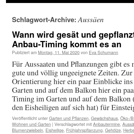
Aussäen
Schlagwort-Archive:
Wann wird gesät und gepflanzt
Anbau-Timing kommt es an
Publiziert am
Montag, 11. Mai 2020
von
Eva Schumann
Für Aussaaten und Pflanzungen gibt es
gute und völlig ungeeignete Zeiten. Zur
Orientierung hier ein paar Einblicke i
Garten und auf dem Balkon hier ein paa
Timing im Garten und auf dem Balkon (
den Eisheiligen auf sich hat) für Einstei
Veröffentlicht unter
Garten und Pflanzen
,
Gewächshaus
,
Öko-/B
Wohnen und Garten
|
Verschlagwortet mit
Anbautermine
,
Auss
Blumenzwiebeln
,
Eisheilige
,
Frühjahrspflanzung
,
Gehölze
,
Herbs