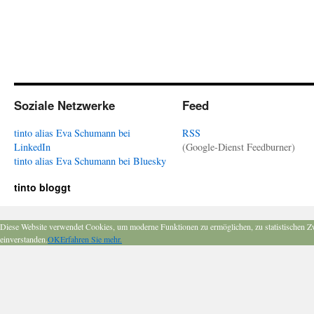
Soziale Netzwerke
Feed
tinto alias Eva Schumann bei
RSS
LinkedIn
(Google-Dienst Feedburner)
tinto alias Eva Schumann bei Bluesky
tinto bloggt
Diese Website verwendet Cookies, um moderne Funktionen zu ermöglichen, zu statistischen Z
einverstanden.
OK
Erfahren Sie mehr.