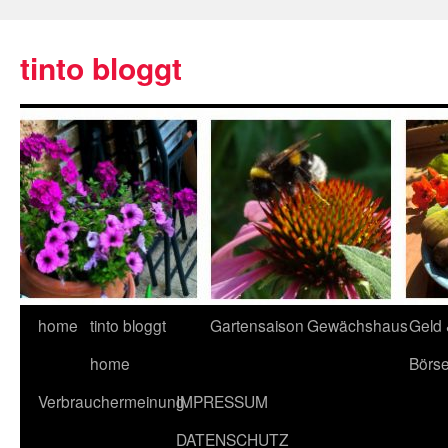
tinto bloggt
home
tinto bloggt
Gartensaison
Gewächshaus
Geld
home
Börs
Verbrauchermeinung
IMPRESSUM
DATENSCHUTZ