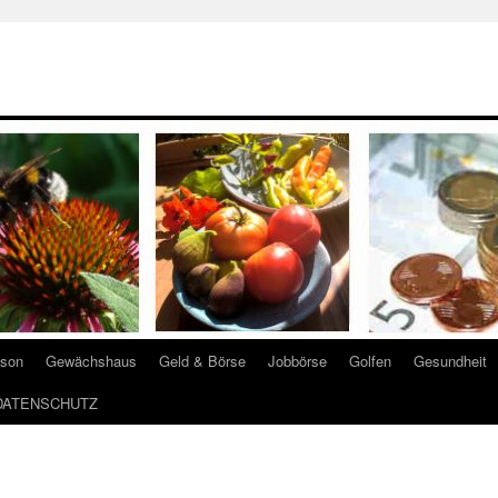
ison
Gewächshaus
Geld & Börse
Jobbörse
Golfen
Gesundheit
DATENSCHUTZ