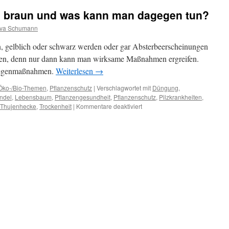
 braun und was kann man dagegen tun?
va Schumann
 gelblich oder schwarz werden oder gar Absterbeerscheinungen
inden, denn nur dann kann man wirksame Maßnahmen ergreifen.
Gegenmaßnahmen.
Weiterlesen
→
Öko-/Bio-Themen
,
Pflanzenschutz
|
Verschlagwortet mit
Düngung
,
ndel
,
Lebensbaum
,
Pflanzengesundheit
,
Pflanzenschutz
,
Pilzkrankheiten
,
Thujenhecke
,
Trockenheit
|
Kommentare deaktiviert