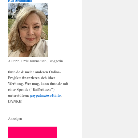
Eva Schumann
Autorin, Freie Journalistin, Bloggerin
tinto.de & meine anderen Online-
Projekte finanzieren sich über
Werbung. Wer mag, kann tinto.de mit
einer Spende ("Kaffeekasse")
unterstützen:
paypalme/eva4tinto
.
DANKE!
Anzeigen