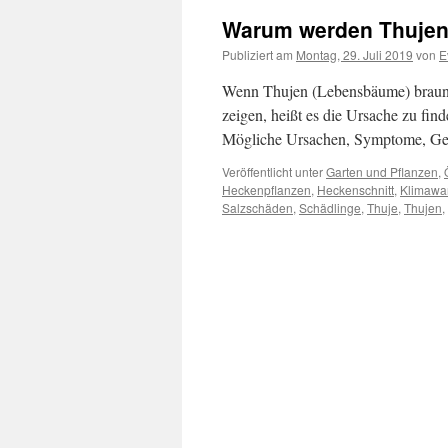
Warum werden Thujen
Publiziert am
Montag, 29. Juli 2019
von
E
Wenn Thujen (Lebensbäume) braun,
zeigen, heißt es die Ursache zu f
Mögliche Ursachen, Symptome, 
Veröffentlicht unter
Garten und Pflanzen
,
Heckenpflanzen
,
Heckenschnitt
,
Klimawa
Salzschäden
,
Schädlinge
,
Thuje
,
Thujen
,