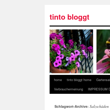
tinto bloggt
home
tinto bloggt home
Gartensa
Verbrauchermeinung
IMPRESSUM 
Salzschäden
Schlagwort-Archive: