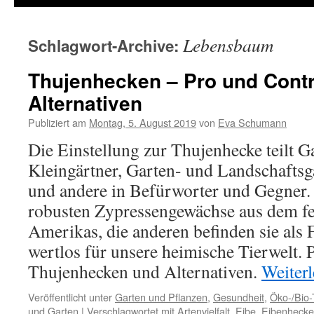
Lebensbaum
Schlagwort-Archive:
Thujenhecken – Pro und Cont
Alternativen
Publiziert am
Montag, 5. August 2019
von
Eva Schumann
Die Einstellung zur Thujenhecke teilt Ga
Kleingärtner, Garten- und Landschaftsg
und andere in Befürworter und Gegner. 
robusten Zypressengewächse aus dem f
Amerikas, die anderen befinden sie als
wertlos für unsere heimische Tierwelt. 
Thujenhecken und Alternativen.
Weiter
Veröffentlicht unter
Garten und Pflanzen
,
Gesundheit
,
Öko-/Bio
und Garten
|
Verschlagwortet mit
Artenvielfalt
,
Eibe
,
Eibenhecke