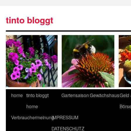
tinto bloggt
home
tinto bloggt
Gartensaison
Gewächshaus
Geld
home
Börs
Verbrauchermeinung
IMPRESSUM
DATENSCHUTZ