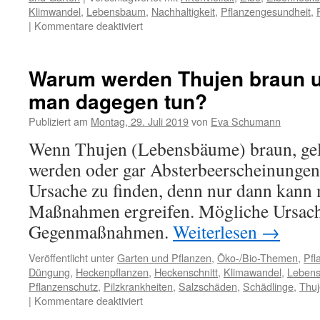
Klimwandel
,
Lebensbaum
,
Nachhaltigkeit
,
Pflanzengesundheit
,
|
Kommentare deaktiviert
Warum werden Thujen braun 
man dagegen tun?
Publiziert am
Montag, 29. Juli 2019
von
Eva Schumann
Wenn Thujen (Lebensbäume) braun, gel
werden oder gar Absterbeerscheinungen z
Ursache zu finden, denn nur dann kan
Maßnahmen ergreifen. Mögliche Ursac
Gegenmaßnahmen.
Weiterlesen
→
Veröffentlicht unter
Garten und Pflanzen
,
Öko-/Bio-Themen
,
Pfl
Düngung
,
Heckenpflanzen
,
Heckenschnitt
,
Klimawandel
,
Leben
Pflanzenschutz
,
Pilzkrankheiten
,
Salzschäden
,
Schädlinge
,
Thuj
|
Kommentare deaktiviert