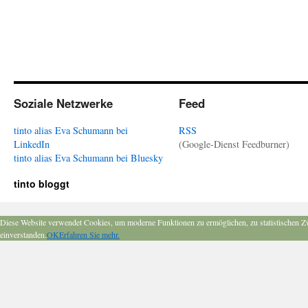
Soziale Netzwerke
Feed
tinto alias Eva Schumann bei
RSS
LinkedIn
(Google-Dienst Feedburner)
tinto alias Eva Schumann bei Bluesky
tinto bloggt
Diese Website verwendet Cookies, um moderne Funktionen zu ermöglichen, zu statistischen Z
einverstanden.
OK
Erfahren Sie mehr.