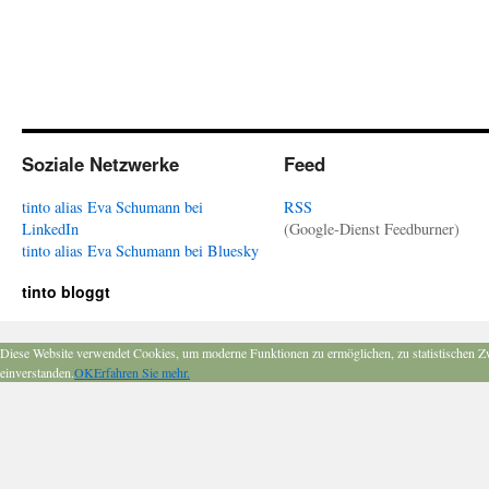
Soziale Netzwerke
Feed
tinto alias Eva Schumann bei
RSS
LinkedIn
(Google-Dienst Feedburner)
tinto alias Eva Schumann bei Bluesky
tinto bloggt
Diese Website verwendet Cookies, um moderne Funktionen zu ermöglichen, zu statistischen Z
einverstanden.
OK
Erfahren Sie mehr.