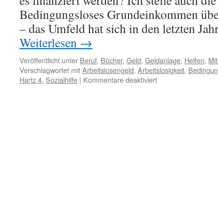
es finanziert werden? Ich stelle auch die
Bedingungsloses Grundeinkommen übe
– das Umfeld hat sich in den letzten Jah
Weiterlesen
→
Veröffentlicht unter
Beruf
,
Bücher
,
Geld
,
Geldanlage
,
Helfen
,
Mi
Verschlagwortet mit
Arbeitslosengeld
,
Arbeitslosigkeit
,
Bedingun
Hartz 4
,
Sozialhilfe
|
Kommentare deaktiviert