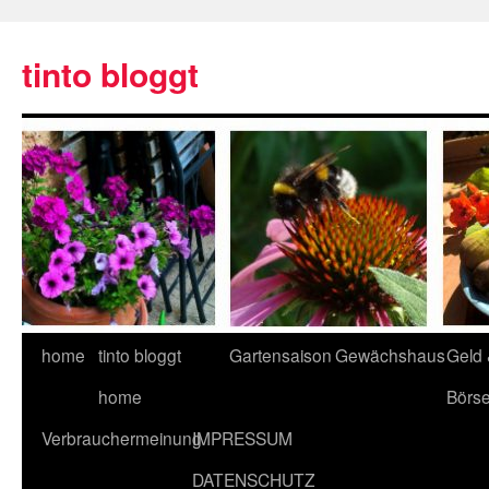
tinto bloggt
home
tinto bloggt
Gartensaison
Gewächshaus
Geld
home
Börs
Verbrauchermeinung
IMPRESSUM
DATENSCHUTZ