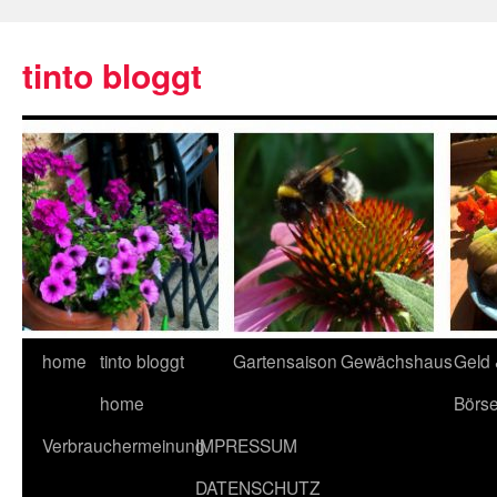
tinto bloggt
home
tinto bloggt
Gartensaison
Gewächshaus
Geld
home
Börs
Verbrauchermeinung
IMPRESSUM
DATENSCHUTZ