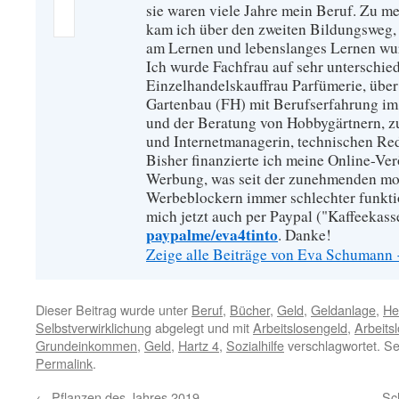
sie waren viele Jahre mein Beruf. Zu 
kam ich über den zweiten Bildungsweg, 
am Lernen und lebenslanges Lernen wu
Ich wurde Fachfrau auf sehr unterschied
Einzelhandelskauffrau Parfümerie, über
Gartenbau (FH) mit Berufserfahrung im
und der Beratung von Hobbygärtnern, zur
und Internetmanagerin, technischen Re
Bisher finanzierte ich meine Online-Ve
Werbung, was seit der zunehmenden mo
Werbeblockern immer schlechter funkti
mich jetzt auch per Paypal ("Kaffeekass
paypalme/eva4tinto
. Danke!
Zeige alle Beiträge von Eva Schumann
Dieser Beitrag wurde unter
Beruf
,
Bücher
,
Geld
,
Geldanlage
,
He
Selbstverwirklichung
abgelegt und mit
Arbeitslosengeld
,
Arbeitsl
Grundeinkommen
,
Geld
,
Hartz 4
,
Sozialhilfe
verschlagwortet. Se
Permalink
.
←
Pflanzen des Jahres 2019
Sc