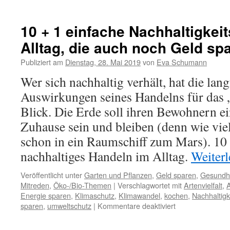
10 + 1 einfache Nachhaltigkeit
Alltag, die auch noch Geld sp
Publiziert am
Dienstag, 28. Mai 2019
von
Eva Schumann
Wer sich nachhaltig verhält, hat die lang
Auswirkungen seines Handelns für das
Blick. Die Erde soll ihren Bewohnern e
Zuhause sein und bleiben (denn wie vi
schon in ein Raumschiff zum Mars). 10 
nachhaltiges Handeln im Alltag.
Weiter
Veröffentlicht unter
Garten und Pflanzen
,
Geld sparen
,
Gesundh
Mitreden
,
Öko-/Bio-Themen
|
Verschlagwortet mit
Artenvielfalt
,
A
Energie sparen
,
Klimaschutz
,
Klimawandel
,
kochen
,
Nachhaltigk
sparen
,
umweltschutz
|
Kommentare deaktiviert