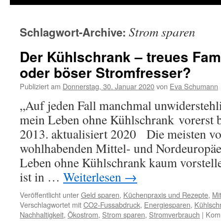
Strom sparen
Schlagwort-Archive:
Der Kühlschrank – treues Fami
oder böser Stromfresser?
Publiziert am
Donnerstag, 30. Januar 2020
von
Eva Schumann
„Auf jeden Fall manchmal unwiderstehli
mein Leben ohne Kühlschrank vorerst b
2013. aktualisiert 2020 Die meisten vo
wohlhabenden Mittel- und Nordeuropäe
Leben ohne Kühlschrank kaum vorstell
ist in …
Weiterlesen
→
Veröffentlicht unter
Geld sparen
,
Küchenpraxis und Rezepte
,
Mi
Verschlagwortet mit
CO2-Fussabdruck
,
Energiesparen
,
Kühlsch
Nachhaltigkeit
,
Ökostrom
,
Strom sparen
,
Stromverbrauch
|
Komm