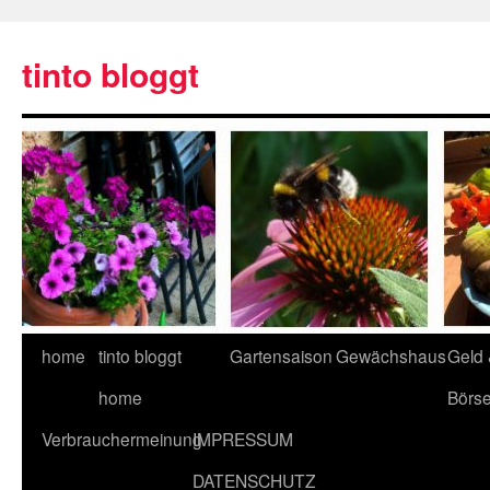
tinto bloggt
home
tinto bloggt
Gartensaison
Gewächshaus
Geld
home
Börs
Verbrauchermeinung
IMPRESSUM
DATENSCHUTZ