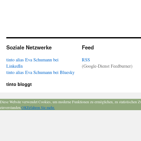
Soziale Netzwerke
Feed
tinto alias Eva Schumann bei
RSS
LinkedIn
(Google-Dienst Feedburner)
tinto alias Eva Schumann bei Bluesky
tinto bloggt
Diese Website verwendet Cookies, um moderne Funktionen zu ermöglichen, zu statistischen Z
einverstanden.
OK
Erfahren Sie mehr.