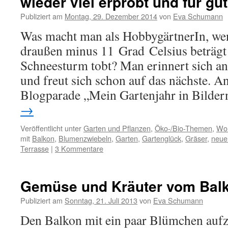
wieder viel erprobt und für gu
Publiziert am
Montag, 29. Dezember 2014
von
Eva Schumann
Was macht man als HobbygärtnerIn, we
draußen minus 11 Grad Celsius beträgt 
Schneesturm tobt? Man erinnert sich an 
und freut sich schon auf das nächste. A
Blogparade „Mein Gartenjahr in Bild
→
Veröffentlicht unter
Garten und Pflanzen
,
Öko-/Bio-Themen
,
Woh
mit
Balkon
,
Blumenzwiebeln
,
Garten
,
Gartenglück
,
Gräser
,
neue
Terrasse
|
3 Kommentare
Gemüse und Kräuter vom Bal
Publiziert am
Sonntag, 21. Juli 2013
von
Eva Schumann
Den Balkon mit ein paar Blümchen aufz