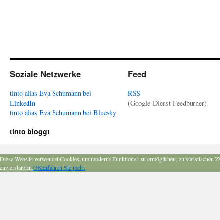
Soziale Netzwerke
Feed
tinto alias Eva Schumann bei
RSS
LinkedIn
(Google-Dienst Feedburner)
tinto alias Eva Schumann bei Bluesky
tinto bloggt
Diese Website verwendet Cookies, um moderne Funktionen zu ermöglichen, zu statistischen Z
einverstanden.
OK
Erfahren Sie mehr.