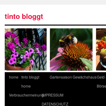
tinto bloggt
home
tinto bloggt
Gartensaison
Gewächshaus
Geld
home
Börs
Verbrauchermeinung
IMPRESSUM
DATENSCHUTZ