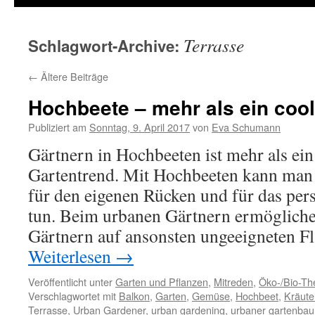
Terrasse
Schlagwort-Archive:
←
Ältere Beiträge
Hochbeete – mehr als ein cool
Publiziert am
Sonntag, 9. April 2017
von
Eva Schumann
Gärtnern in Hochbeeten ist mehr als ei
Gartentrend. Mit Hochbeeten kann man 
für den eigenen Rücken und für das per
tun. Beim urbanen Gärtnern ermöglich
Gärtnern auf ansonsten ungeeigneten 
Weiterlesen
→
Veröffentlicht unter
Garten und Pflanzen
,
Mitreden
,
Öko-/Bio-T
Verschlagwortet mit
Balkon
,
Garten
,
Gemüse
,
Hochbeet
,
Kräute
Terrasse
,
Urban Gardener
,
urban gardening
,
urbaner gartenbau