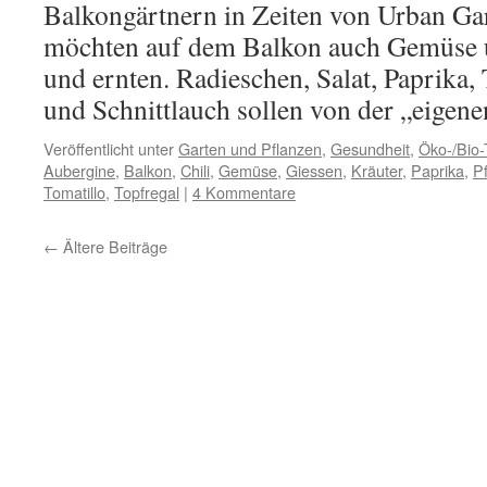
Balkongärtnern in Zeiten von Urban Ga
möchten auf dem Balkon auch Gemüse 
und ernten. Radieschen, Salat, Paprika
und Schnittlauch sollen von der „eige
Veröffentlicht unter
Garten und Pflanzen
,
Gesundheit
,
Öko-/Bio
Aubergine
,
Balkon
,
Chili
,
Gemüse
,
Giessen
,
Kräuter
,
Paprika
,
P
Tomatillo
,
Topfregal
|
4 Kommentare
←
Ältere Beiträge