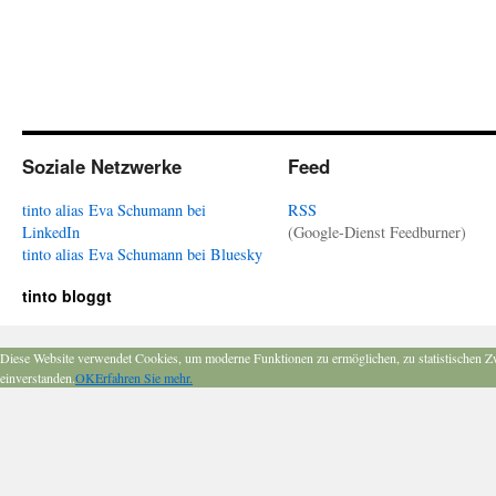
Soziale Netzwerke
Feed
tinto alias Eva Schumann bei
RSS
LinkedIn
(Google-Dienst Feedburner)
tinto alias Eva Schumann bei Bluesky
tinto bloggt
Diese Website verwendet Cookies, um moderne Funktionen zu ermöglichen, zu statistischen Z
einverstanden.
OK
Erfahren Sie mehr.