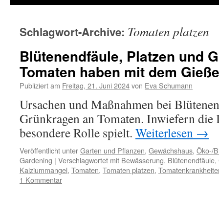
Tomaten platzen
Schlagwort-Archive:
Blütenendfäule, Platzen und 
Tomaten haben mit dem Gieße
Publiziert am
Freitag, 21. Juni 2024
von
Eva Schumann
Ursachen und Maßnahmen bei Blütenend
Grünkragen an Tomaten. Inwiefern die
besondere Rolle spielt.
Weiterlesen
→
Veröffentlicht unter
Garten und Pflanzen
,
Gewächshaus
,
Öko-/B
Gardening
|
Verschlagwortet mit
Bewässerung
,
Blütenendfäule
,
Kalziummangel
,
Tomaten
,
Tomaten platzen
,
Tomatenkrankheite
1 Kommentar