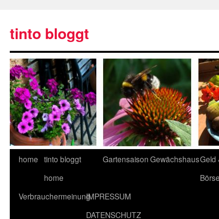
tinto bloggt
home
tinto bloggt
Gartensaison
Gewächshaus
Geld
home
Börs
Verbrauchermeinung
IMPRESSUM
DATENSCHUTZ