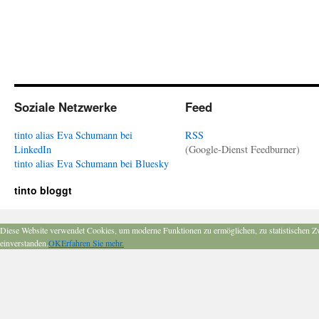
Soziale Netzwerke
Feed
tinto alias Eva Schumann bei
RSS
LinkedIn
(Google-Dienst Feedburner)
tinto alias Eva Schumann bei Bluesky
tinto bloggt
Diese Website verwendet Cookies, um moderne Funktionen zu ermöglichen, zu statistischen Z
einverstanden.
OK
Erfahren Sie mehr.