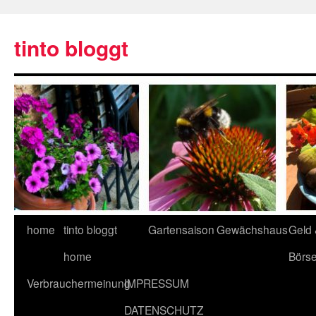
tinto bloggt
home
tinto bloggt
Gartensaison
Gewächshaus
Geld
home
Börs
Verbrauchermeinung
IMPRESSUM
DATENSCHUTZ