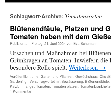
Tomatensorten
Schlagwort-Archive:
Blütenendfäule, Platzen und 
Tomaten haben mit dem Gieße
Publiziert am
Freitag, 21. Juni 2024
von
Eva Schumann
Ursachen und Maßnahmen bei Blütenend
Grünkragen an Tomaten. Inwiefern die
besondere Rolle spielt.
Weiterlesen
→
Veröffentlicht unter
Garten und Pflanzen
,
Gewächshaus
,
Öko-/B
Gardening
|
Verschlagwortet mit
Bewässerung
,
Blütenendfäule
,
Kalziummangel
,
Tomaten
,
Tomaten platzen
,
Tomatenkrankheite
1 Kommentar