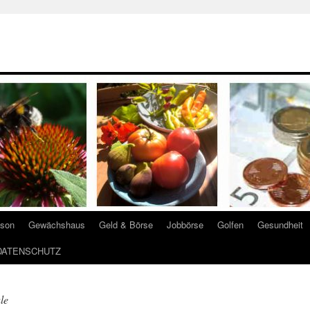
ison
Gewächshaus
Geld & Börse
Jobbörse
Golfen
Gesundheit
DATENSCHUTZ
le