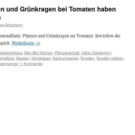
zen und Grünkragen bei Tomaten haben
n
va Schumann
nendfäule, Platzen und Grünkragen an Tomaten. Inwiefern die
pielt.
Weiterlesen
→
Gewächshaus
,
Öko-/Bio-Themen
,
Pflanzenschutz
,
Urban Gardening
|
endfäule
,
Giessen
,
Grünkragen
,
Kalziummangel
,
Tomaten
,
Tomaten platzen
,
sermangel
|
1 Kommentar