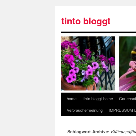
tinto bloggt
home
tinto bloggt home
Gartensa
Verbrauchermeinung
IMPRESSUM 
Blütenendfäu
Schlagwort-Archive: