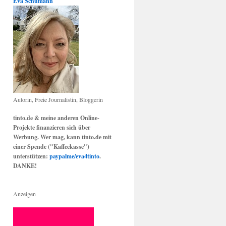
Eva Schumann
Autorin, Freie Journalistin, Bloggerin
tinto.de & meine anderen Online-
Projekte finanzieren sich über
Werbung. Wer mag, kann tinto.de mit
einer Spende ("Kaffeekasse")
unterstützen:
paypalme/eva4tinto
.
DANKE!
Anzeigen