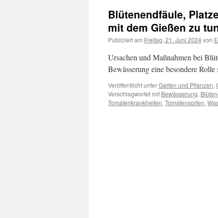
Blütenendfäule, Plat
mit dem Gießen zu tu
Publiziert am
Freitag, 21. Juni 2024
von
E
Ursachen und Maßnahmen bei Blüte
Bewässerung eine besondere Rolle s
Veröffentlicht unter
Garten und Pflanzen
,
Verschlagwortet mit
Bewässerung
,
Blüten
Tomatenkrankheiten
,
Tomatensorten
,
Was