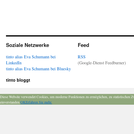
Soziale Netzwerke
Feed
tinto alias Eva Schumann bei
RSS
LinkedIn
(Google-Dienst Feedburner)
tinto alias Eva Schumann bei Bluesky
tinto bloggt
Diese Website verwendet Cookies, um moderne Funktionen zu ermöglichen, zu statistischen Z
einverstanden.
OK
Erfahren Sie mehr.