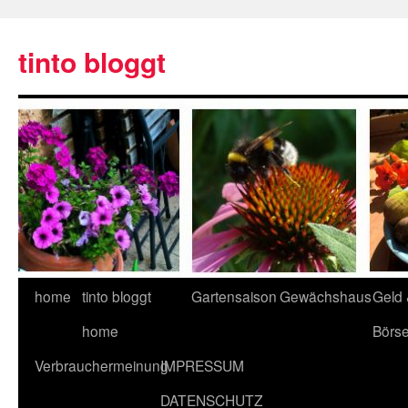
tinto bloggt
home
tinto bloggt
Gartensaison
Gewächshaus
Geld
home
Börs
Verbrauchermeinung
IMPRESSUM
DATENSCHUTZ