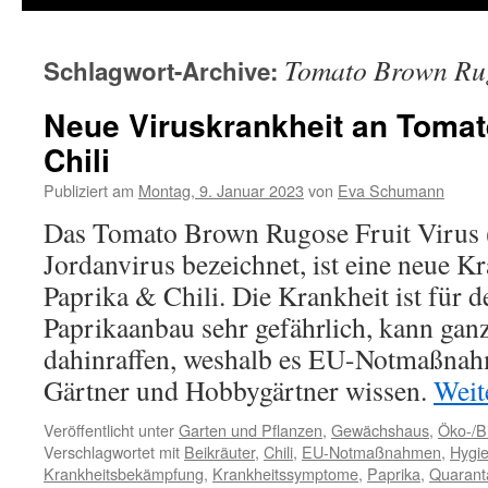
Tomato Brown Rug
Schlagwort-Archive:
Neue Viruskrankheit an Tomat
Chili
Publiziert am
Montag, 9. Januar 2023
von
Eva Schumann
Das Tomato Brown Rugose Fruit Virus 
Jordanvirus bezeichnet, ist eine neue K
Paprika & Chili. Die Krankheit ist für
Paprikaanbau sehr gefährlich, kann gan
dahinraffen, weshalb es EU-Notmaßnahm
Gärtner und Hobbygärtner wissen.
Weit
Veröffentlicht unter
Garten und Pflanzen
,
Gewächshaus
,
Öko-/B
Verschlagwortet mit
Beikräuter
,
Chili
,
EU-Notmaßnahmen
,
Hygi
Krankheitsbekämpfung
,
Krankheitssymptome
,
Paprika
,
Quarant