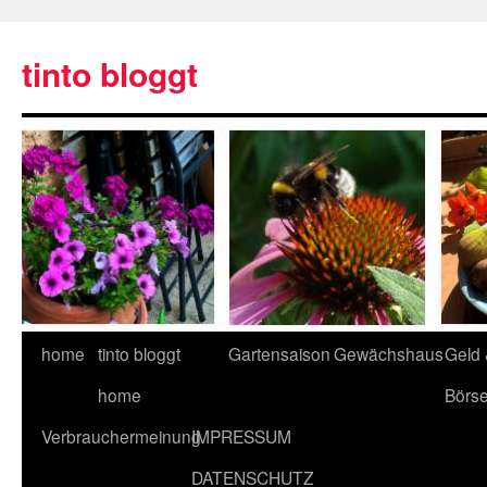
tinto bloggt
home
tinto bloggt
Gartensaison
Gewächshaus
Geld
home
Börs
Verbrauchermeinung
IMPRESSUM
DATENSCHUTZ