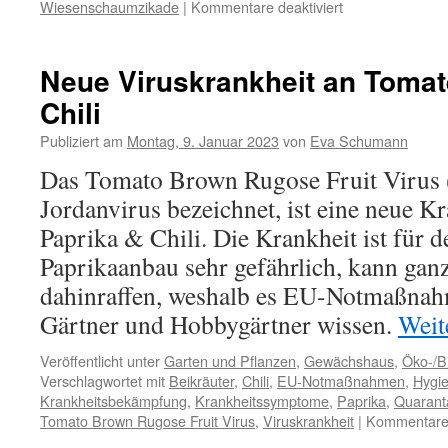
Wiesenschaumzikade
|
Kommentare deaktiviert
Neue Viruskrankheit an Tomat
Chili
Publiziert am
Montag, 9. Januar 2023
von
Eva Schumann
Das Tomato Brown Rugose Fruit Virus 
Jordanvirus bezeichnet, ist eine neue K
Paprika & Chili. Die Krankheit ist für
Paprikaanbau sehr gefährlich, kann gan
dahinraffen, weshalb es EU-Notmaßnahm
Gärtner und Hobbygärtner wissen.
Weit
Veröffentlicht unter
Garten und Pflanzen
,
Gewächshaus
,
Öko-/B
Verschlagwortet mit
Beikräuter
,
Chili
,
EU-Notmaßnahmen
,
Hygi
Krankheitsbekämpfung
,
Krankheitssymptome
,
Paprika
,
Quarant
Tomato Brown Rugose Fruit Virus
,
Viruskrankheit
|
Kommentare 