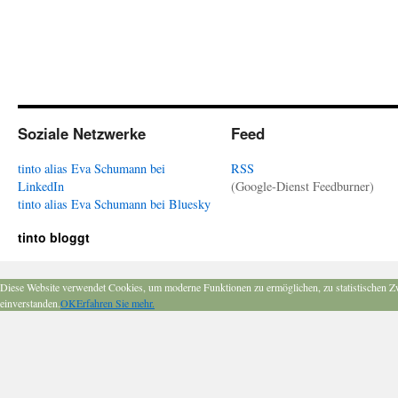
Soziale Netzwerke
Feed
tinto alias Eva Schumann bei
RSS
LinkedIn
(Google-Dienst Feedburner)
tinto alias Eva Schumann bei Bluesky
tinto bloggt
Diese Website verwendet Cookies, um moderne Funktionen zu ermöglichen, zu statistischen Z
einverstanden.
OK
Erfahren Sie mehr.