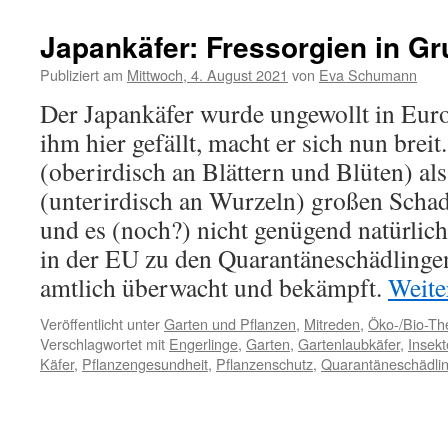
Japankäfer: Fressorgien in G
Publiziert am
Mittwoch, 4. August 2021
von
Eva Schumann
Der Japankäfer wurde ungewollt in Euro
ihm hier gefällt, macht er sich nun brei
(oberirdisch an Blättern und Blüten) al
(unterirdisch an Wurzeln) großen Scha
und es (noch?) nicht genügend natürliche
in der EU zu den Quarantäneschädlingen
amtlich überwacht und bekämpft.
Weite
Veröffentlicht unter
Garten und Pflanzen
,
Mitreden
,
Öko-/Bio-T
Verschlagwortet mit
Engerlinge
,
Garten
,
Gartenlaubkäfer
,
Insek
Käfer
,
Pflanzengesundheit
,
Pflanzenschutz
,
Quarantäneschädli