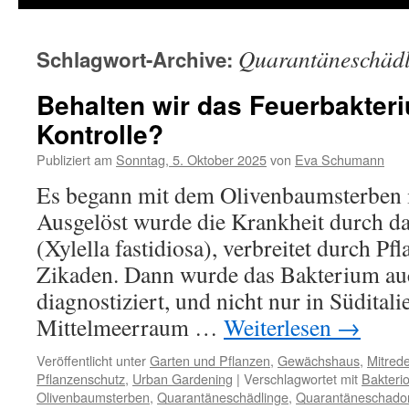
Quarantäneschädl
Schlagwort-Archive:
Behalten wir das Feuerbakter
Kontrolle?
Publiziert am
Sonntag, 5. Oktober 2025
von
Eva Schumann
Es begann mit dem Olivenbaumsterben i
Ausgelöst wurde die Krankheit durch d
(Xylella fastidiosa), verbreitet durch Pf
Zikaden. Dann wurde das Bakterium au
diagnostiziert, und nicht nur in Südital
Mittelmeerraum …
Weiterlesen
→
Veröffentlicht unter
Garten und Pflanzen
,
Gewächshaus
,
Mitred
Pflanzenschutz
,
Urban Gardening
|
Verschlagwortet mit
Bakteri
Olivenbaumsterben
,
Quarantäneschädlinge
,
Quarantäneschado