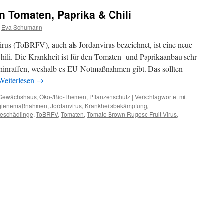
n Tomaten, Paprika & Chili
Eva Schumann
us (ToBRFV), auch als Jordanvirus bezeichnet, ist eine neue
ili. Die Krankheit ist für den Tomaten- und Paprikaanbau sehr
ahinraffen, weshalb es EU-Notmaßnahmen gibt. Das sollten
Weiterlesen
→
Gewächshaus
,
Öko-/Bio-Themen
,
Pflanzenschutz
|
Verschlagwortet mit
gienemaßnahmen
,
Jordanvirus
,
Krankheitsbekämpfung
,
eschädlinge
,
ToBRFV
,
Tomaten
,
Tomato Brown Rugose Fruit Virus
,