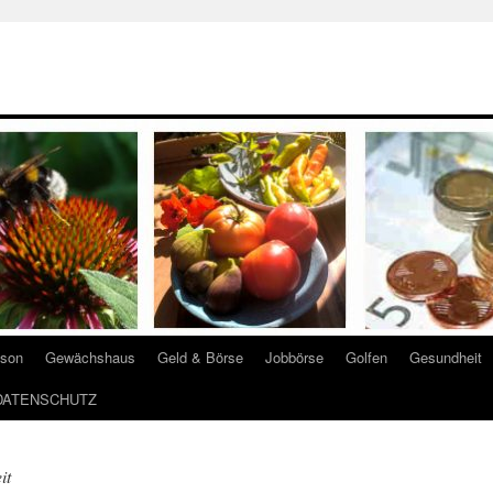
ison
Gewächshaus
Geld & Börse
Jobbörse
Golfen
Gesundheit
DATENSCHUTZ
it