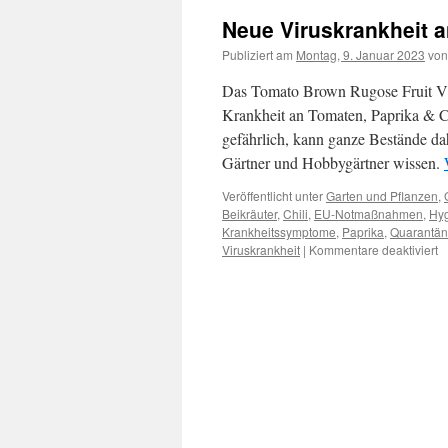
Neue Viruskrankheit a
Publiziert am
Montag, 9. Januar 2023
von
Das Tomato Brown Rugose Fruit Vir
Krankheit an Tomaten, Paprika & Ch
gefährlich, kann ganze Bestände d
Gärtner und Hobbygärtner wissen.
Veröffentlicht unter
Garten und Pflanzen
,
Beikräuter
,
Chili
,
EU-Notmaßnahmen
,
Hy
Krankheitssymptome
,
Paprika
,
Quarantän
Viruskrankheit
|
Kommentare deaktiviert