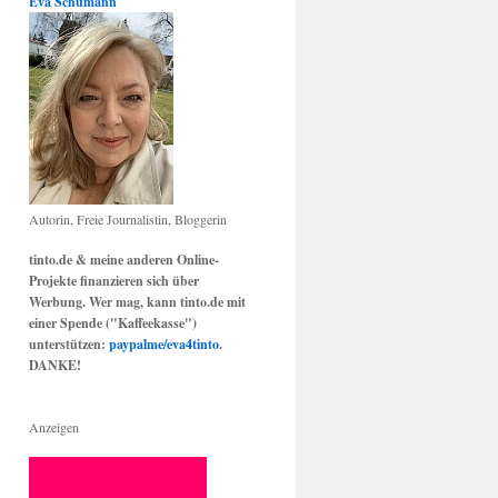
Eva Schumann
Autorin, Freie Journalistin, Bloggerin
tinto.de & meine anderen Online-
Projekte finanzieren sich über
Werbung. Wer mag, kann tinto.de mit
einer Spende ("Kaffeekasse")
unterstützen:
paypalme/eva4tinto
.
DANKE!
Anzeigen