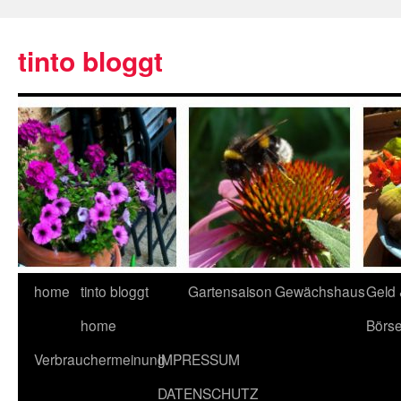
tinto bloggt
home
tinto bloggt
Gartensaison
Gewächshaus
Geld
home
Börs
Verbrauchermeinung
IMPRESSUM
DATENSCHUTZ