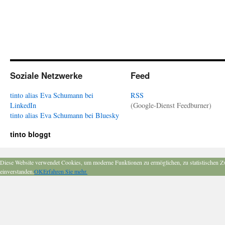
Soziale Netzwerke
Feed
tinto alias Eva Schumann bei
RSS
LinkedIn
(Google-Dienst Feedburner)
tinto alias Eva Schumann bei Bluesky
tinto bloggt
Diese Website verwendet Cookies, um moderne Funktionen zu ermöglichen, zu statistischen Z
einverstanden.
OK
Erfahren Sie mehr.