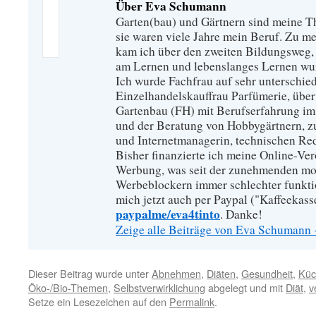
Über Eva Schumann
Garten(bau) und Gärtnern sind meine T
sie waren viele Jahre mein Beruf. Zu 
kam ich über den zweiten Bildungsweg, 
am Lernen und lebenslanges Lernen wu
Ich wurde Fachfrau auf sehr unterschied
Einzelhandelskauffrau Parfümerie, über
Gartenbau (FH) mit Berufserfahrung im
und der Beratung von Hobbygärtnern, zur
und Internetmanagerin, technischen Re
Bisher finanzierte ich meine Online-Ve
Werbung, was seit der zunehmenden mo
Werbeblockern immer schlechter funkti
mich jetzt auch per Paypal ("Kaffeekass
paypalme/eva4tinto
. Danke!
Zeige alle Beiträge von Eva Schumann
Dieser Beitrag wurde unter
Abnehmen
,
Diäten
,
Gesundheit
,
Küc
Öko-/Bio-Themen
,
Selbstverwirklichung
abgelegt und mit
Diät
,
v
Setze ein Lesezeichen auf den
Permalink
.