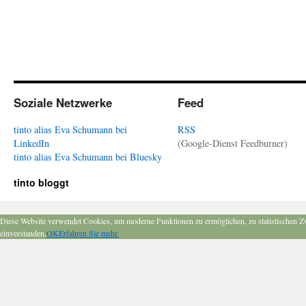
Soziale Netzwerke
Feed
tinto alias Eva Schumann bei
RSS
LinkedIn
(Google-Dienst Feedburner)
tinto alias Eva Schumann bei Bluesky
tinto bloggt
Diese Website verwendet Cookies, um moderne Funktionen zu ermöglichen, zu statistischen Z
einverstanden.
OK
Erfahren Sie mehr.