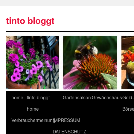
tinto bloggt
home
tinto bloggt
Gartensaison
Gewächshaus
Geld
home
Börs
Verbrauchermeinung
IMPRESSUM
DATENSCHUTZ