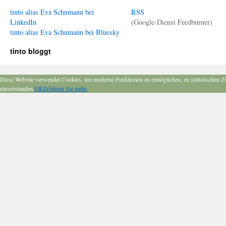
tinto alias Eva Schumann bei
RSS
LinkedIn
(Google-Dienst Feedburner)
tinto alias Eva Schumann bei Bluesky
tinto bloggt
Diese Website verwendet Cookies, um moderne Funktionen zu ermöglichen, zu statistischen Z
einverstanden.
OK
Erfahren Sie mehr.