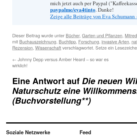
mich jetzt auch per Paypal ("Kaffeekass
paypalme/eva4tinto
. Danke!
Zeige alle Beiträge von Eva Schumann
Dieser Beitrag wurde unter
Bücher
,
Garten und Pflanzen
,
Mitre
mit
Buchauszeichnung
,
Buchtipp
,
Forschung
,
invasive Arten
,
na
Rezension
,
Wissenschaft
verschlagwortet. Setze ein Lesezeich
←
Johnny Depp versus Amber Heard – so war es
wirklich!
Eine Antwort auf
Die neuen Wi
Naturschutz eine Willkommens
(Buchvorstellung**)
Soziale Netzwerke
Feed