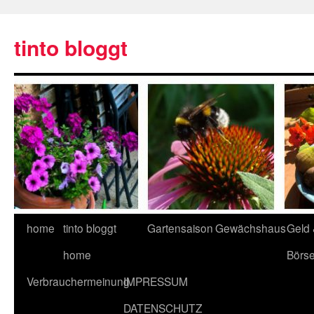
tinto bloggt
home
tinto bloggt
Gartensaison
Gewächshaus
Geld
home
Börs
Verbrauchermeinung
IMPRESSUM
DATENSCHUTZ