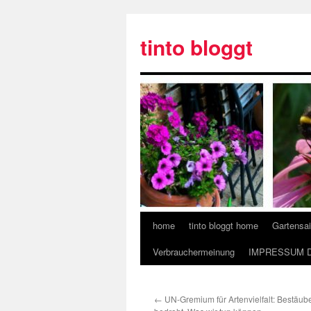
tinto bloggt
home
tinto bloggt home
Gartensa
Verbrauchermeinung
IMPRESSUM 
←
UN-Gremium für Artenvielfalt: Bestäube