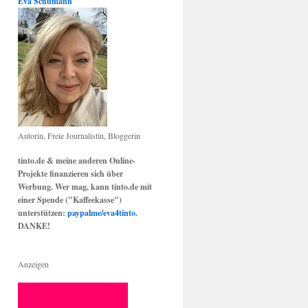
Eva Schumann
Autorin, Freie Journalistin, Bloggerin
tinto.de & meine anderen Online-
Projekte finanzieren sich über
Werbung. Wer mag, kann tinto.de mit
einer Spende ("Kaffeekasse")
unterstützen:
paypalme/eva4tinto
.
DANKE!
Anzeigen