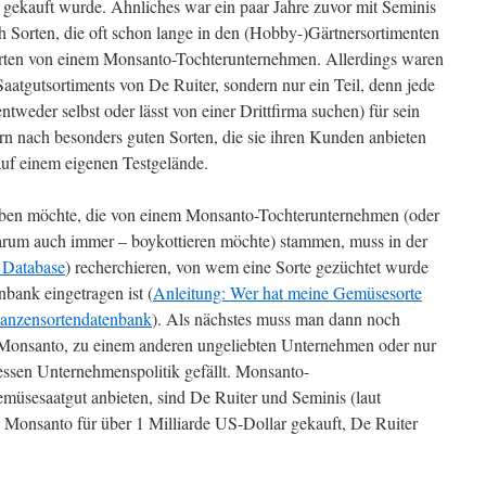
 gekauft wurde. Ähnliches war ein paar Jahre zuvor mit Seminis
h Sorten, die oft schon lange in den (Hobby-)Gärtnersortimenten
orten von einem Monsanto-Tochterunternehmen. Allerdings waren
Saatgutsortiments von De Ruiter, sondern nur ein Teil, denn jede
tweder selbst oder lässt von einer Drittfirma suchen) für sein
rn nach besonders guten Sorten, die sie ihren Kunden anbieten
 auf einem eigenen Testgelände.
aben möchte, die von einem Monsanto-Tochterunternehmen (oder
rum auch immer – boykottieren möchte) stammen, muss in der
y Database
) recherchieren, von wem eine Sorte gezüchtet wurde
nbank eingetragen ist (
Anleitung: Wer hat meine Gemüsesorte
lanzensortendatenbank
). Als nächstes muss man dann noch
u Monsanto, zu einem anderen ungeliebten Unternehmen oder nur
dessen Unternehmenspolitik gefällt. Monsanto-
müsesaatgut anbieten, sind De Ruiter und Seminis (laut
Monsanto für über 1 Milliarde US-Dollar gekauft, De Ruiter