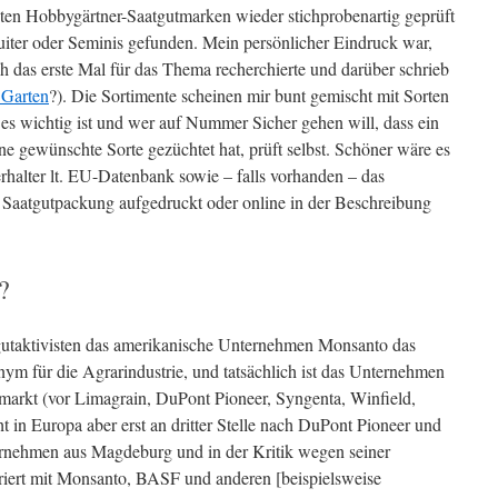
ebten Hobbygärtner-Saatgutmarken wieder stichprobenartig geprüft
uiter oder Seminis gefunden. Mein persönlicher Eindruck war,
ich das erste Mal für das Thema recherchierte und darüber schrieb
 Garten
?). Die Sortimente scheinen mir bunt gemischt mit Sorten
es wichtig ist und wer auf Nummer Sicher gehen will, dass ein
ne gewünschte Sorte gezüchtet hat, prüft selbst. Schöner wäre es
rhalter lt. EU-Datenbank sowie – falls vorhanden – das
 Saatgutpackung aufgedruckt oder online in der Beschreibung
?
tgutaktivisten das amerikanische Unternehmen Monsanto das
ym für die Agrarindustrie, und tatsächlich ist das Unternehmen
tmarkt (vor Limagrain, DuPont Pioneer, Syngenta, Winfield,
 in Europa aber erst an dritter Stelle nach DuPont Pioneer und
rnehmen aus Magdeburg und in der Kritik wegen seiner
iert mit Monsanto, BASF und anderen [beispielsweise