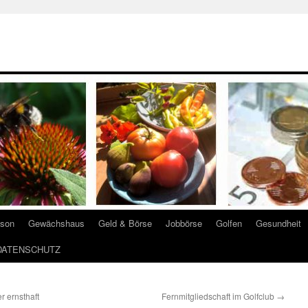
ison
Gewächshaus
Geld & Börse
Jobbörse
Golfen
Gesundheit
DATENSCHUTZ
r ernsthaft
Fernmitgliedschaft im Golfclub
→