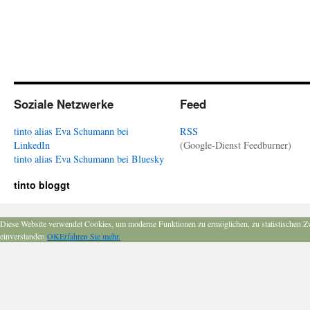
Soziale Netzwerke
Feed
tinto alias Eva Schumann bei
RSS
LinkedIn
(Google-Dienst Feedburner)
tinto alias Eva Schumann bei Bluesky
tinto bloggt
Diese Website verwendet Cookies, um moderne Funktionen zu ermöglichen, zu statistischen Z
einverstanden.
OK
Erfahren Sie mehr.