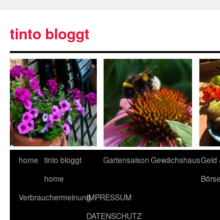
tinto bloggt
home
tinto bloggt
Gartensaison
Gewächshaus
Geld
home
Börs
Verbrauchermeinung
IMPRESSUM
DATENSCHUTZ