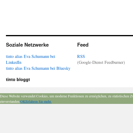
Soziale Netzwerke
Feed
tinto alias Eva Schumann bei
RSS
LinkedIn
(Google-Dienst Feedburner)
tinto alias Eva Schumann bei Bluesky
tinto bloggt
Diese Website verwendet Cookies, um moderne Funktionen zu ermöglichen, zu statistischen Z
einverstanden.
OK
Erfahren Sie mehr.