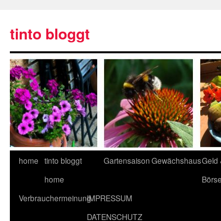
tinto bloggt
home
tinto bloggt
Gartensaison
Gewächshaus
Geld
home
Börs
Verbrauchermeinung
IMPRESSUM
DATENSCHUTZ