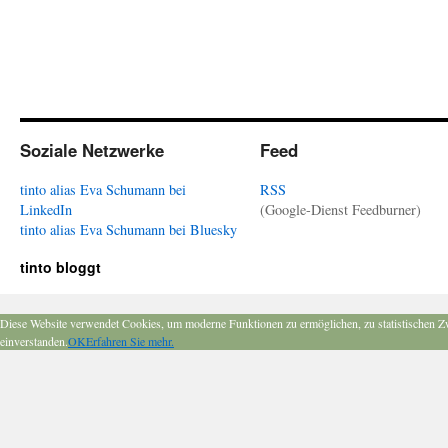
Soziale Netzwerke
Feed
tinto alias Eva Schumann bei
RSS
LinkedIn
(Google-Dienst Feedburner)
tinto alias Eva Schumann bei Bluesky
tinto bloggt
Diese Website verwendet Cookies, um moderne Funktionen zu ermöglichen, zu statistischen Z
einverstanden.
OK
Erfahren Sie mehr.