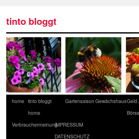
tinto bloggt
home
tinto bloggt
Gartensaison
Gewächshaus
Geld
home
Börs
Verbrauchermeinung
IMPRESSUM
DATENSCHUTZ