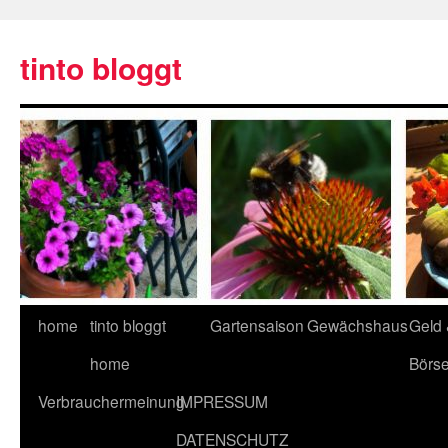
tinto bloggt
home
tinto bloggt
Gartensaison
Gewächshaus
Geld
home
Börs
Verbrauchermeinung
IMPRESSUM
DATENSCHUTZ