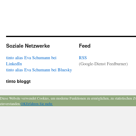
Soziale Netzwerke
Feed
tinto alias Eva Schumann bei
RSS
LinkedIn
(Google-Dienst Feedburner)
tinto alias Eva Schumann bei Bluesky
tinto bloggt
Diese Website verwendet Cookies, um moderne Funktionen zu ermöglichen, zu statistischen Z
einverstanden.
OK
Erfahren Sie mehr.