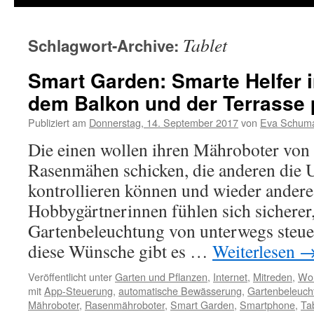
Tablet
Schlagwort-Archive:
Smart Garden: Smarte Helfer i
dem Balkon und der Terrasse 
Publiziert am
Donnerstag, 14. September 2017
von
Eva Schum
Die einen wollen ihren Mähroboter von
Rasenmähen schicken, die anderen die 
kontrollieren können und wieder ander
Hobbygärtnerinnen fühlen sich sicherer,
Gartenbeleuchtung von unterwegs steue
diese Wünsche gibt es …
Weiterlesen
Veröffentlicht unter
Garten und Pflanzen
,
Internet
,
Mitreden
,
Woh
mit
App-Steuerung
,
automatische Bewässerung
,
Gartenbeleuch
Mähroboter
,
Rasenmähroboter
,
Smart Garden
,
Smartphone
,
Ta