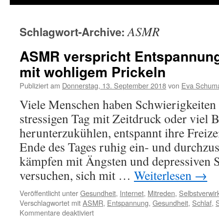
ASMR
Schlagwort-Archive:
ASMR verspricht Entspannung
mit wohligem Prickeln
Publiziert am
Donnerstag, 13. September 2018
von
Eva Schum
Viele Menschen haben Schwierigkeiten 
stressigen Tag mit Zeitdruck oder viel 
herunterzukühlen, entspannt ihre Freiz
Ende des Tages ruhig ein- und durchzu
kämpfen mit Ängsten und depressiven 
versuchen, sich mit …
Weiterlesen
→
Veröffentlicht unter
Gesundheit
,
Internet
,
Mitreden
,
Selbstverwir
Verschlagwortet mit
ASMR
,
Entspannung
,
Gesundheit
,
Schlaf
,
S
Kommentare deaktiviert