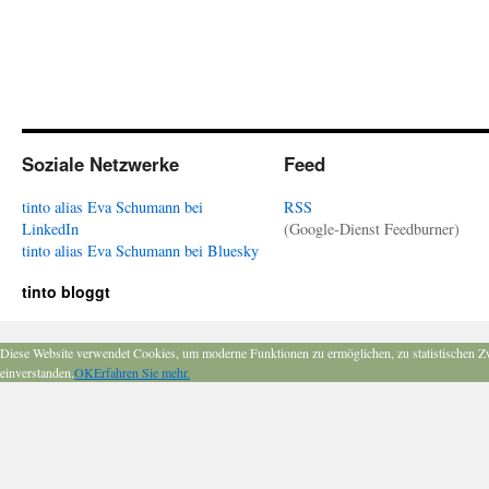
Soziale Netzwerke
Feed
tinto alias Eva Schumann bei
RSS
LinkedIn
(Google-Dienst Feedburner)
tinto alias Eva Schumann bei Bluesky
tinto bloggt
Diese Website verwendet Cookies, um moderne Funktionen zu ermöglichen, zu statistischen Z
einverstanden.
OK
Erfahren Sie mehr.