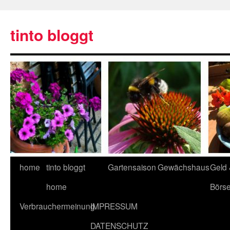
tinto bloggt
home
tinto bloggt
Gartensaison
Gewächshaus
Geld
home
Börs
Verbrauchermeinung
IMPRESSUM
DATENSCHUTZ