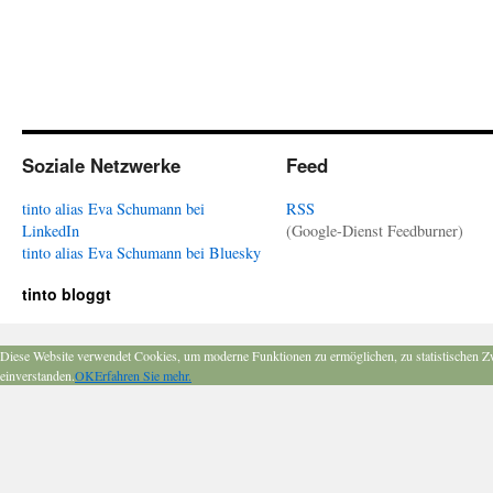
Soziale Netzwerke
Feed
tinto alias Eva Schumann bei
RSS
LinkedIn
(Google-Dienst Feedburner)
tinto alias Eva Schumann bei Bluesky
tinto bloggt
Diese Website verwendet Cookies, um moderne Funktionen zu ermöglichen, zu statistischen Z
einverstanden.
OK
Erfahren Sie mehr.