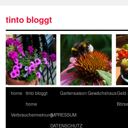
tinto bloggt
home
tinto bloggt
Gartensaison
Gewächshaus
Geld
home
Börs
Verbrauchermeinung
IMPRESSUM
DATENSCHUTZ