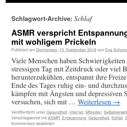
Schlaf
Schlagwort-Archive:
ASMR verspricht Entspannung
mit wohligem Prickeln
Publiziert am
Donnerstag, 13. September 2018
von
Eva Schum
Viele Menschen haben Schwierigkeiten 
stressigen Tag mit Zeitdruck oder viel 
herunterzukühlen, entspannt ihre Freiz
Ende des Tages ruhig ein- und durchzu
kämpfen mit Ängsten und depressiven 
versuchen, sich mit …
Weiterlesen
→
Veröffentlicht unter
Gesundheit
,
Internet
,
Mitreden
,
Selbstverwir
Verschlagwortet mit
ASMR
,
Entspannung
,
Gesundheit
,
Schlaf
,
S
Kommentare deaktiviert