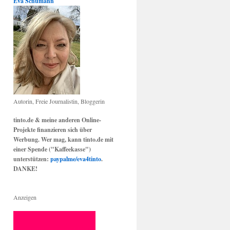
Eva Schumann
Autorin, Freie Journalistin, Bloggerin
tinto.de & meine anderen Online-
Projekte finanzieren sich über
Werbung. Wer mag, kann tinto.de mit
einer Spende ("Kaffeekasse")
unterstützen:
paypalme/eva4tinto
.
DANKE!
Anzeigen