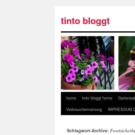
tinto bloggt
home
tinto bloggt home
Gartensa
Verbrauchermeinung
IMPRESSUM 
Frostsicherhe
Schlagwort-Archive: