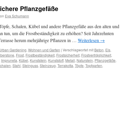
sichere Pflanzgefäße
von
Eva Schumann
 Töpfe, Schalen, Kübel und andere Pflanzgefäße aus den alten und
 tun, um die Frostbeständigkeit zu erhöhen? Seit Jahrzehnten
Terrasse herum mehrjährige Pflanzen in …
Weiterlesen
→
Urban Gardening
,
Wohnen und Garten
|
Verschlagwortet mit
Beton
,
Eis
,
iberstone
,
Frost
,
Frostbeständigkeit
,
Frostsicherheit
,
Frostverträglichkeit
,
,
Impruneta
,
Kübel
,
Kunststein
,
Kunststoff
,
Metall
,
Naturstein
,
Pflanzgefäße
,
chalen
,
Stahl
,
Steinguss
,
Steinzeug
,
Terrakotta
,
Töpfe
,
Topfgarten
,