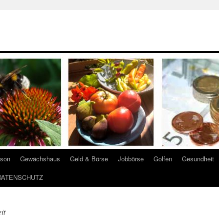
ison
Gewächshaus
Geld & Börse
Jobbörse
Golfen
Gesundheit
DATENSCHUTZ
it