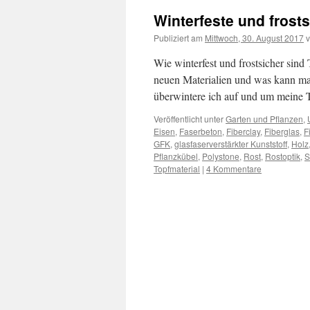
Winterfeste und frost
Publiziert am
Mittwoch, 30. August 2017
Wie winterfest und frostsicher sind
neuen Materialien und was kann man
überwintere ich auf und um meine 
Veröffentlicht unter
Garten und Pflanzen
,
Eisen
,
Faserbeton
,
Fiberclay
,
Fiberglas
,
F
GFK
,
glasfaserverstärkter Kunststoff
,
Holz
Pflanzkübel
,
Polystone
,
Rost
,
Rostoptik
,
S
Topfmaterial
|
4 Kommentare