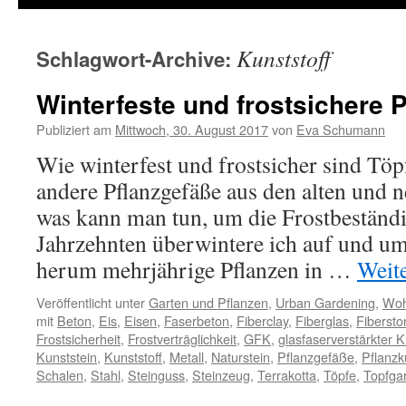
Kunststoff
Schlagwort-Archive:
Winterfeste und frostsichere 
Publiziert am
Mittwoch, 30. August 2017
von
Eva Schumann
Wie winterfest und frostsicher sind Töp
andere Pflanzgefäße aus den alten und 
was kann man tun, um die Frostbeständi
Jahrzehnten überwintere ich auf und u
herum mehrjährige Pflanzen in …
Weit
Veröffentlicht unter
Garten und Pflanzen
,
Urban Gardening
,
Woh
mit
Beton
,
Eis
,
Eisen
,
Faserbeton
,
Fiberclay
,
Fiberglas
,
Fibersto
Frostsicherheit
,
Frostverträglichkeit
,
GFK
,
glasfaserverstärkter K
Kunststein
,
Kunststoff
,
Metall
,
Naturstein
,
Pflanzgefäße
,
Pflanzk
Schalen
,
Stahl
,
Steinguss
,
Steinzeug
,
Terrakotta
,
Töpfe
,
Topfga