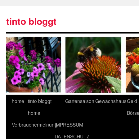
tinto bloggt
home
tinto bloggt
Gartensaison
Gewächshaus
Geld
home
Börs
Verbrauchermeinung
IMPRESSUM
DATENSCHUTZ