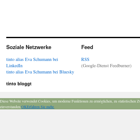
Soziale Netzwerke
Feed
tinto alias Eva Schumann bei
RSS
LinkedIn
(Google-Dienst Feedburner)
tinto alias Eva Schumann bei Bluesky
tinto bloggt
Diese Website verwendet Cookies, um moderne Funktionen zu ermöglichen, zu statistischen Z
einverstanden.
OK
Erfahren Sie mehr.