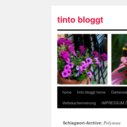
tinto bloggt
home
tinto bloggt home
Gartensa
Verbrauchermeinung
IMPRESSUM 
Polystone
Schlagwort-Archive: