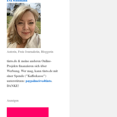
Eva Schumann
Autorin, Freie Journalistin, Bloggerin
tinto.de & meine anderen Online-
Projekte finanzieren sich über
Werbung. Wer mag, kann tinto.de mit
einer Spende ("Kaffeekasse")
unterstützen:
paypalme/eva4tinto
.
DANKE!
Anzeigen