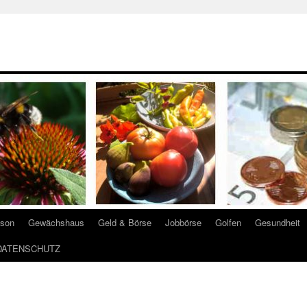
ison
Gewächshaus
Geld & Börse
Jobbörse
Golfen
Gesundheit
DATENSCHUTZ