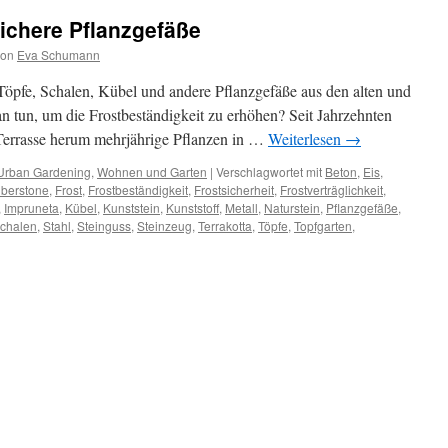
sichere Pflanzgefäße
von
Eva Schumann
 Töpfe, Schalen, Kübel und andere Pflanzgefäße aus den alten und
 tun, um die Frostbeständigkeit zu erhöhen? Seit Jahrzehnten
Terrasse herum mehrjährige Pflanzen in …
Weiterlesen
→
Urban Gardening
,
Wohnen und Garten
|
Verschlagwortet mit
Beton
,
Eis
,
iberstone
,
Frost
,
Frostbeständigkeit
,
Frostsicherheit
,
Frostverträglichkeit
,
,
Impruneta
,
Kübel
,
Kunststein
,
Kunststoff
,
Metall
,
Naturstein
,
Pflanzgefäße
,
chalen
,
Stahl
,
Steinguss
,
Steinzeug
,
Terrakotta
,
Töpfe
,
Topfgarten
,