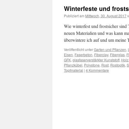
Winterfeste und frost
Publiziert am
Mittwoch, 30. August 2017
Wie winterfest und frostsicher sind
neuen Materialien und was kann man
überwintere ich auf und um meine 
Veröffentlicht unter
Garten und Pflanzen
,
Eisen
,
Faserbeton
,
Fiberclay
,
Fiberglas
,
F
GFK
,
glasfaserverstärkter Kunststoff
,
Holz
Pflanzkübel
,
Polystone
,
Rost
,
Rostoptik
,
S
Topfmaterial
|
4 Kommentare