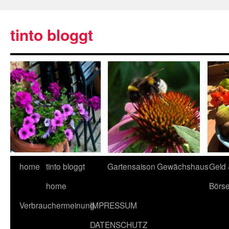
tinto bloggt
home
tinto bloggt
Gartensaison
Gewächshaus
Geld
home
Börs
Verbrauchermeinung
IMPRESSUM
DATENSCHUTZ