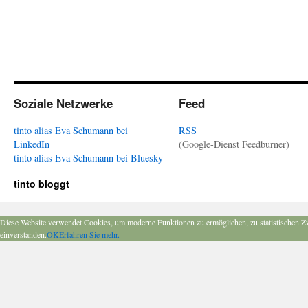
Soziale Netzwerke
Feed
tinto alias Eva Schumann bei
RSS
LinkedIn
(Google-Dienst Feedburner)
tinto alias Eva Schumann bei Bluesky
tinto bloggt
Diese Website verwendet Cookies, um moderne Funktionen zu ermöglichen, zu statistischen Z
einverstanden.
OK
Erfahren Sie mehr.