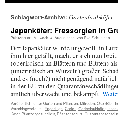
Gartenlaubkäfer
Schlagwort-Archive:
Japankäfer: Fressorgien in G
Publiziert am
Mittwoch, 4. August 2021
von
Eva Schumann
Der Japankäfer wurde ungewollt in Euro
ihm hier gefällt, macht er sich nun brei
(oberirdisch an Blättern und Blüten) al
(unterirdisch an Wurzeln) großen Scha
und es (noch?) nicht genügend natürliche
in der EU zu den Quarantäneschädlingen
amtlich überwacht und bekämpft.
Weite
Veröffentlicht unter
Garten und Pflanzen
,
Mitreden
,
Öko-/Bio-T
Verschlagwortet mit
Engerlinge
,
Garten
,
Gartenlaubkäfer
,
Insek
Käfer
,
Pflanzengesundheit
,
Pflanzenschutz
,
Quarantäneschädli