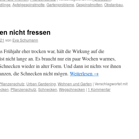
dlinge
,
Apfelgespinstmotte
,
Gartenprobleme
,
Gespinstmotten
,
Obstanbau
,
en nicht fressen
021
von
Eva Schumann
s Frühjahr eher trocken war, hält die Wirkung auf die
st nicht lange an. Es braucht nur ein paar Wochen warmes,
Schnecken wieder in alter Form. Und dann ist nichts vor ihnen
flanzen, die Schnecken nicht mögen.
Weiterlesen
→
Pflanzenschutz
,
Urban Gardening
,
Wohnen und Garten
|
Verschlagwortet mit
ecken
,
Pflanzenschutz
,
Schnecken
,
Wegschnecken
|
1 Kommentar