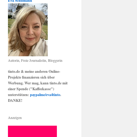
Eva Schumann
Autorin, Freie Journalistin, Bloggerin
tinto.de & meine anderen Online-
Projekte finanzieren sich über
Werbung. Wer mag, kann tinto.de mit
einer Spende ("Kaffeekasse")
unterstützen:
paypalme/eva4tinto
.
DANKE!
Anzeigen