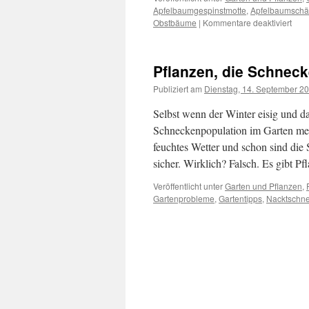
Apfelbaumgespinstmotte
,
Apfelbaumschä
Obstbäume
|
Kommentare deaktiviert
Pflanzen, die Schneck
Publiziert am
Dienstag, 14. September 2
Selbst wenn der Winter eisig und da
Schneckenpopulation im Garten mei
feuchtes Wetter und schon sind die 
sicher. Wirklich? Falsch. Es gibt P
Veröffentlicht unter
Garten und Pflanzen
,
Gartenprobleme
,
Gartentipps
,
Nacktschn