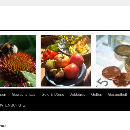
ison
Gewächshaus
Geld & Börse
Jobbörse
Golfen
Gesundheit
DATENSCHUTZ
eme