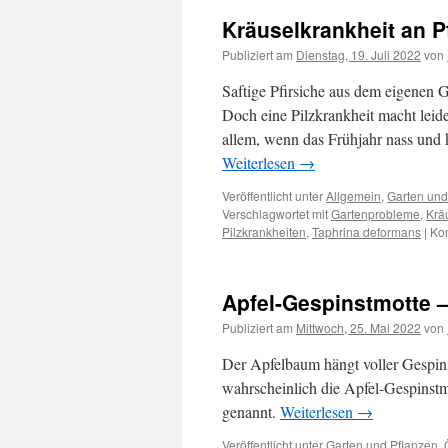
Kräuselkrankheit an 
Publiziert am
Dienstag, 19. Juli 2022
von
Saftige Pfirsiche aus dem eigenen
Doch eine Pilzkrankheit macht leide
allem, wenn das Frühjahr nass und k
Weiterlesen
→
Veröffentlicht unter
Allgemein
,
Garten und
Verschlagwortet mit
Gartenprobleme
,
Krä
Pilzkrankheiten
,
Taphrina deformans
|
Kom
Apfel-Gespinstmotte 
Publiziert am
Mittwoch, 25. Mai 2022
von
Der Apfelbaum hängt voller Gespin
wahrscheinlich die Apfel-Gespinst
genannt.
Weiterlesen
→
Veröffentlicht unter
Garten und Pflanzen
,