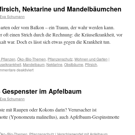
Pfirsich, Nektarine und Mandelbäumchen
Eva Schumann
 Garten oder vom Balkon – ein Traum, der wahr werden kann.
r oft einen Strich durch die Rechnung: die Kräuselkrankheit, vor
alt war. Doch es lässt sich etwas gegen die Krankheit tun.
 Pflanzen
,
Öko-/Bio-Themen
,
Pflanzenschutz
,
Wohnen und Garten
|
uselkrankheit
,
Mandelbaum
,
Nektarine
,
Obstbäume
,
Pfirsich
,
mentare deaktiviert
– Gespenster im Apfelbaum
Eva Schumann
ste mit Raupen oder Kokons darin? Verursacher ist
motte (Yponomeuta malinellus), auch Apfelbaum-Gespinstmotte
Öko-/Bio-Themen
,
Pflanzenschutz
|
Verschlagwortet mit
Apfelbaum
,