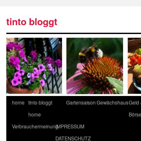
tinto bloggt
home
tinto bloggt
Gartensaison
Gewächshaus
Geld
home
Börs
Verbrauchermeinung
IMPRESSUM
DATENSCHUTZ