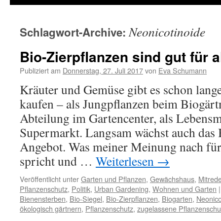
Neonicotinoide
Schlagwort-Archive:
Bio-Zierpflanzen sind gut für a
Publiziert am
Donnerstag, 27. Juli 2017
von
Eva Schumann
Kräuter und Gemüse gibt es schon lange
kaufen – als Jungpflanzen beim Biogärtn
Abteilung im Gartencenter, als Lebensmi
Supermarkt. Langsam wächst auch das 
Angebot. Was meiner Meinung nach für
spricht und …
Weiterlesen
→
Veröffentlicht unter
Garten und Pflanzen
,
Gewächshaus
,
Mitred
Pflanzenschutz
,
Politik
,
Urban Gardening
,
Wohnen und Garten
|
Bienensterben
,
Bio-Siegel
,
Bio-Zierpflanzen
,
Biogarten
,
Neonico
ökologisch gärtnern
,
Pflanzenschutz
,
zugelassene Pflanzenschut