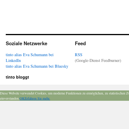
Soziale Netzwerke
Feed
tinto alias Eva Schumann bei
RSS
LinkedIn
(Google-Dienst Feedburner)
tinto alias Eva Schumann bei Bluesky
tinto bloggt
Diese Website verwendet Cookies, um moderne Funktionen zu ermöglichen, zu statistischen Z
einverstanden.
OK
Erfahren Sie mehr.