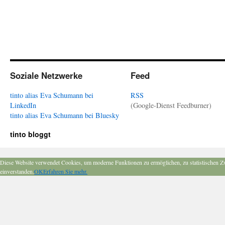
Soziale Netzwerke
Feed
tinto alias Eva Schumann bei
RSS
LinkedIn
(Google-Dienst Feedburner)
tinto alias Eva Schumann bei Bluesky
tinto bloggt
Diese Website verwendet Cookies, um moderne Funktionen zu ermöglichen, zu statistischen Z
einverstanden.
OK
Erfahren Sie mehr.