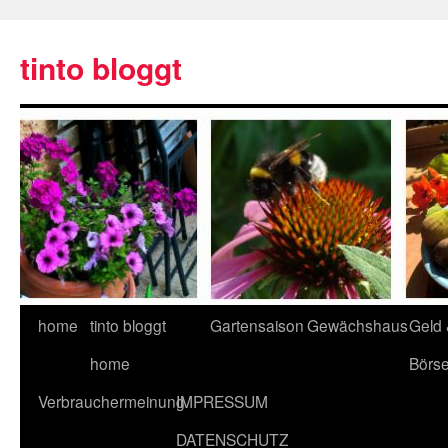
tinto bloggt
home
tinto bloggt
Gartensaison
Gewächshaus
Geld
home
Börs
Verbrauchermeinung
IMPRESSUM
DATENSCHUTZ