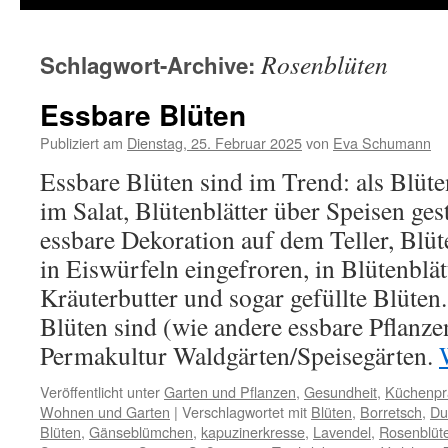
Rosenblüten
Schlagwort-Archive:
Essbare Blüten
Publiziert am
Dienstag, 25. Februar 2025
von
Eva Schumann
Essbare Blüten sind im Trend: als Blüte
im Salat, Blütenblätter über Speisen gest
essbare Dekoration auf dem Teller, Blüt
in Eiswürfeln eingefroren, in Blütenblät
Kräuterbutter und sogar gefüllte Blüten
Blüten sind (wie andere essbare Pflanze
Permakultur Waldgärten/Speisegärten.
Veröffentlicht unter
Garten und Pflanzen
,
Gesundheit
,
Küchenpr
Wohnen und Garten
|
Verschlagwortet mit
Blüten
,
Borretsch
,
Du
Blüten
,
Gänseblümchen
,
kapuzinerkresse
,
Lavendel
,
Rosenblüt