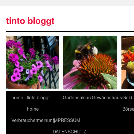
tinto bloggt
home
tinto bloggt
Gartensaison
Gewächshaus
Geld
home
Börs
Verbrauchermeinung
IMPRESSUM
DATENSCHUTZ