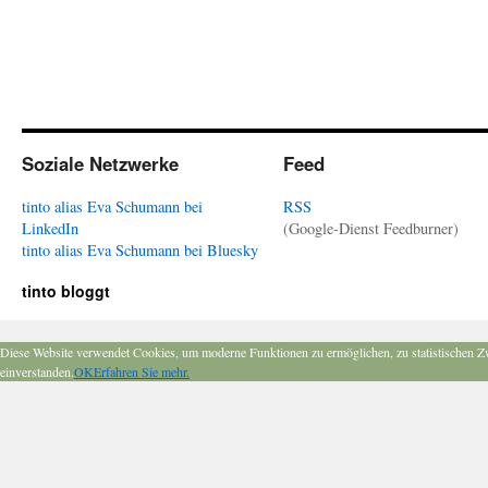
Soziale Netzwerke
Feed
tinto alias Eva Schumann bei
RSS
LinkedIn
(Google-Dienst Feedburner)
tinto alias Eva Schumann bei Bluesky
tinto bloggt
Diese Website verwendet Cookies, um moderne Funktionen zu ermöglichen, zu statistischen Z
einverstanden.
OK
Erfahren Sie mehr.