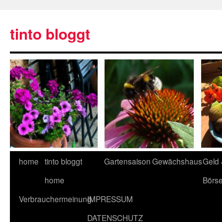
tinto bloggt
home
tinto bloggt
Gartensaison
Gewächshaus
Geld
home
Börs
Verbrauchermeinung
IMPRESSUM
DATENSCHUTZ