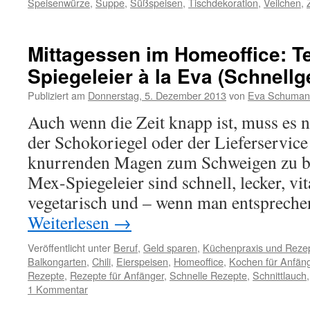
Speisenwürze
,
Suppe
,
Süßspeisen
,
Tischdekoration
,
Veilchen
,
Mittagessen im Homeoffice: T
Spiegeleier à la Eva (Schnellg
Publiziert am
Donnerstag, 5. Dezember 2013
von
Eva Schuman
Auch wenn die Zeit knapp ist, muss es n
der Schokoriegel oder der Lieferservice
knurrenden Magen zum Schweigen zu br
Mex-Spiegeleier sind schnell, lecker, vi
vegetarisch und – wenn man entsprech
Weiterlesen
→
Veröffentlicht unter
Beruf
,
Geld sparen
,
Küchenpraxis und Reze
Balkongarten
,
Chili
,
Eierspeisen
,
Homeoffice
,
Kochen für Anfän
Rezepte
,
Rezepte für Anfänger
,
Schnelle Rezepte
,
Schnittlauch
1 Kommentar