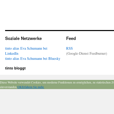
Soziale Netzwerke
Feed
tinto alias Eva Schumann bei
RSS
LinkedIn
(Google-Dienst Feedburner)
tinto alias Eva Schumann bei Bluesky
tinto bloggt
Diese Website verwendet Cookies, um moderne Funktionen zu ermöglichen, zu statistischen Z
einverstanden.
OK
Erfahren Sie mehr.