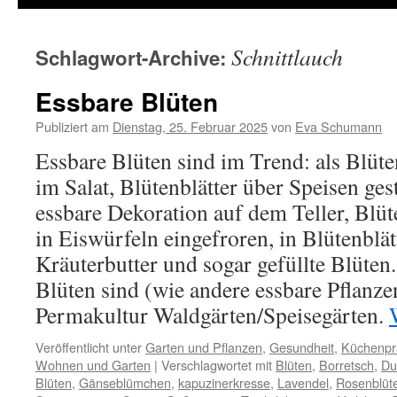
Schnittlauch
Schlagwort-Archive:
Essbare Blüten
Publiziert am
Dienstag, 25. Februar 2025
von
Eva Schumann
Essbare Blüten sind im Trend: als Blüte
im Salat, Blütenblätter über Speisen gest
essbare Dekoration auf dem Teller, Blüt
in Eiswürfeln eingefroren, in Blütenblät
Kräuterbutter und sogar gefüllte Blüten
Blüten sind (wie andere essbare Pflanze
Permakultur Waldgärten/Speisegärten.
Veröffentlicht unter
Garten und Pflanzen
,
Gesundheit
,
Küchenpr
Wohnen und Garten
|
Verschlagwortet mit
Blüten
,
Borretsch
,
Du
Blüten
,
Gänseblümchen
,
kapuzinerkresse
,
Lavendel
,
Rosenblüt