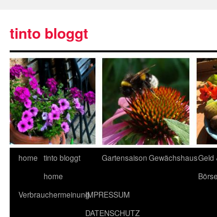
tinto bloggt
home
tinto bloggt
Gartensaison
Gewächshaus
Geld
home
Börs
Verbrauchermeinung
IMPRESSUM
DATENSCHUTZ